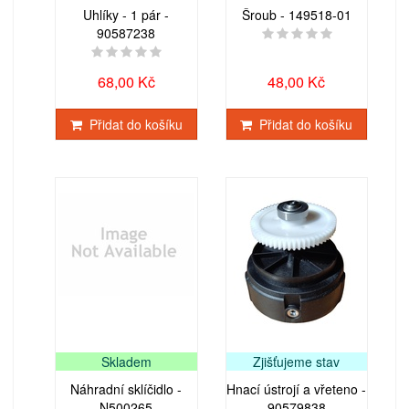
Uhlíky - 1 pár -
Šroub - 149518-01
90587238
68,00 Kč
48,00 Kč
Přidat do košíku
Přidat do košíku
Skladem
Zjišťujeme stav
Náhradní sklíčidlo -
Hnací ústrojí a vřeteno -
N500265
90579838