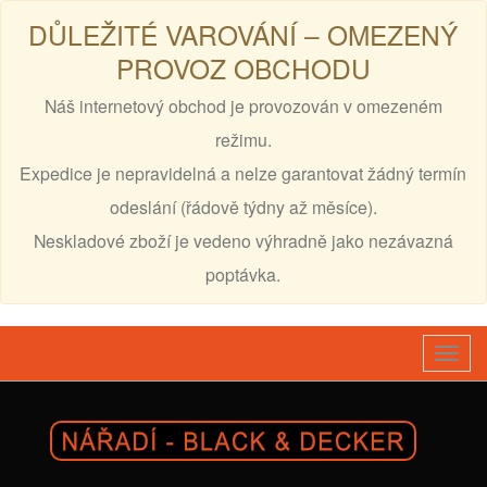
DŮLEŽITÉ VAROVÁNÍ – OMEZENÝ
PROVOZ OBCHODU
Náš internetový obchod je provozován v omezeném
režimu.
Expedice je nepravidelná a nelze garantovat žádný termín
odeslání (řádově týdny až měsíce).
Neskladové zboží je vedeno výhradně jako nezávazná
poptávka.