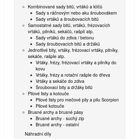
Kombinované sady bitů, vrtáků a klíčů
Sady s ráčnovým nebo aku šroubovákem
Sady vrtáků a šroubovacích bitů
Samostatné sady bitů, vrtáků, frézovacích
vrtáků, pilníků, sekáčů, rašplí atp.
Sady vrtáků do zdiva / betonu
Sady šroubovacích bitů a držáků
Jednotlivé bity, vrtáky, frézovací vrtáky, pilníky,
sekáče, rašple atp.
Vrtáky. frézy, frézovací vrtáky a pilníky do
kovu
Vrtáky, frézy a rotační rašple do dřeva
Vrtáky a sekáče do zdiva
Šroubovací bity a držáky bitů
Pilové listy a kotouče
Pilové listy pro mečové pily a pilu Scorpion
Pilové kotouče
Brusné archy a brusné pásy
Brusné archy - suchý zip
Brusné archy - ostatní
Náhradní díly