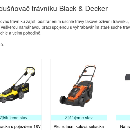
dušňovač trávníku Black & Decker
vač trávníku zajistí odstraněním uschlé trávy takové oživení trávníku
! Veškerou namáhavou práci spojenou s vyhrabáváním staré suché trávy
chle a velmi pohodlně.
ů.
Zjišťujeme stav
Zjišťujeme stav
kačka s pojezdem 18V
Aku rotační kolová sekačka
Náhr