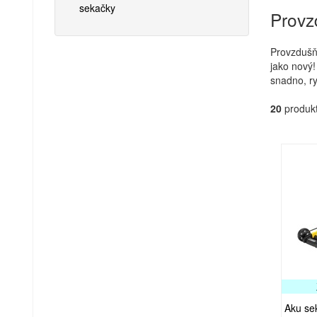
sekačky
Provz
Provzdušňo
jako nový
snadno, ry
20
produkt
Aku se