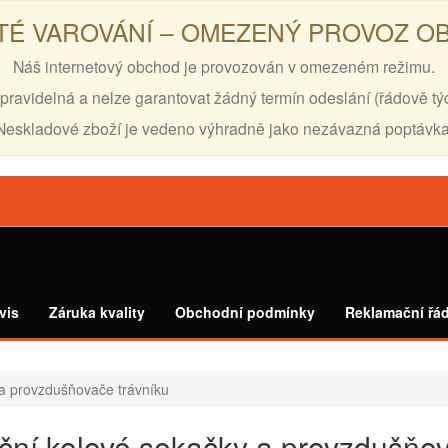
TÉ VAROVÁNÍ – OMEZENÝ PROVOZ 
Náš internetový obchod je provozován v omezeném režimu.
pravidelná a nelze garantovat žádný termín odeslání (řádově tý
Neskladové zboží je vedeno výhradně jako nezávazná poptávka
vis
Záruka kvality
Obchodní podmínky
Reklamační řá
 a provzdušňovače trávníku
ční kolové sekačky a provzdušňov