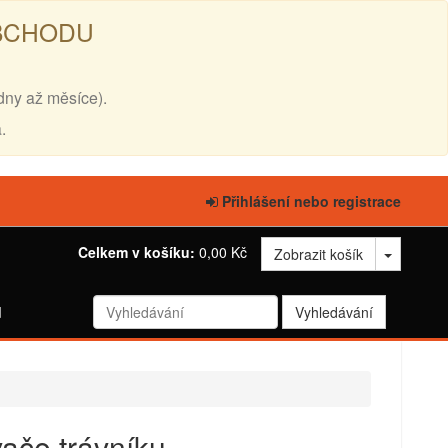
OBCHODU
dny až měsíce).
.
Přihlášení nebo registrace
Celkem v košíku:
0,00 Kč
Zobrazit košík
d
ače trávníku