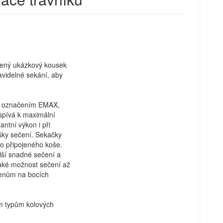
zelený ukázkový kousek
ravidelné sekání, aby
 s označením EMAX,
ispívá k maximální
ntní výkon i při
ýšky sečení. Sekačky
o připojeného koše.
lší snadné sečení a
také možnost sečení až
benům na bocích
ím typům kolových