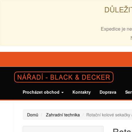
DŮLEŽI
Expedice je ne
Procházet obchod
Kontakty
Doprava
Ser
Domů
Zahradní technika
Rotační kolové sekačky
Rota