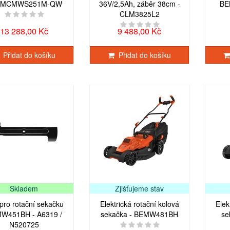
SFMCMWS251M-QW
36V/2,5Ah, záběr 38cm -
BE
CLM3825L2
13 288,00 Kč
9 488,00 Kč
Přidat do košíku
Přidat do košíku
Skladem
Zjišťujeme stav
pro rotační sekačku
Elektrická rotační kolová
Elek
W451BH - A6319 /
sekačka - BEMW481BH
se
N520725