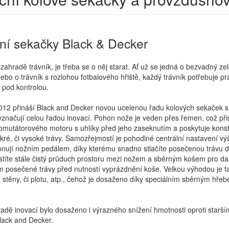
ní sekačky Black & Decker
 zahradě trávník, je třeba se o něj starat. Ať už se jedná o bezvadný 
nebo o trávník s rozlohou fotbalového hřiště, každý trávník potřebuje p
 pod kontrolou.
012 přináší Black and Decker novou ucelenou řadu kolových sekaček
yznačují celou řadou inovací. Pohon nože je veden přes řemen, což př
mutátorového motoru s uhlíky před jeho zaseknutím a poskytuje konsta
ré, či vysoké trávy. Samozřejmostí je pohodlné centrální nastavení v
onují nožním pedálem, díky kterému snadno stlačíte posečenou trávu d
istíte stále čistý průduch prostoru mezi nožem a sběrným košem pro da
em posečené trávy před nutností vyprázdnění koše. Velkou výhodou je 
stěny, či plotu, atp., čehož je dosaženo díky speciálním sběrným hře
řadě inovací bylo dosaženo i výrazného snížení hmotnosti oproti starš
lack and Decker.