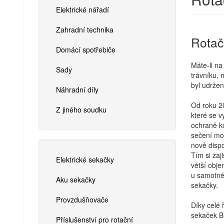
Elektrické nářadí
Zahradní technika
Rotač
Domácí spotřebiče
Máte-li na
Sady
trávníku, 
byl udržen
Náhradní díly
Od roku 2
Z jiného soudku
které se v
ochraně ko
sečení mok
nově disp
Tím si zaj
Elektrické sekačky
větší obj
u samotné 
Aku sekačky
sekačky.
Provzdušňovače
Díky celé 
sekaček B
Příslušenství pro rotační