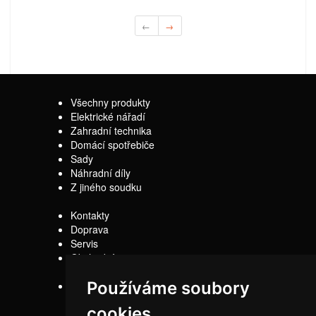
←
→
Všechny produkty
Elektrické nářadí
Zahradní technika
Domácí spotřebiče
Sady
Náhradní díly
Z jiného soudku
Kontakty
Doprava
Servis
Obchodní
podmínky
Používáme soubory
Reklamační řád
cookies