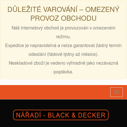
DŮLEŽITÉ VAROVÁNÍ – OMEZENÝ
PROVOZ OBCHODU
Náš internetový obchod je provozován v omezeném
režimu.
Expedice je nepravidelná a nelze garantovat žádný termín
odeslání (řádově týdny až měsíce).
Neskladové zboží je vedeno výhradně jako nezávazná
poptávka.