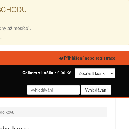
OBCHODU
dny až měsíce).
.
Přihlášení nebo registrace
Celkem v košíku:
0,00 Kč
Zobrazit košík
d
y do kovu
y do kovu