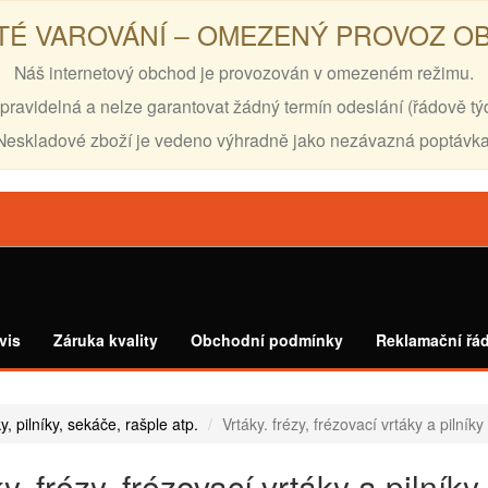
TÉ VAROVÁNÍ – OMEZENÝ PROVOZ 
Náš internetový obchod je provozován v omezeném režimu.
pravidelná a nelze garantovat žádný termín odeslání (řádově tý
Neskladové zboží je vedeno výhradně jako nezávazná poptávka
vis
Záruka kvality
Obchodní podmínky
Reklamační řá
ky, pilníky, sekáče, rašple atp.
Vrtáky. frézy, frézovací vrtáky a pilník
y. frézy, frézovací vrtáky a pilník