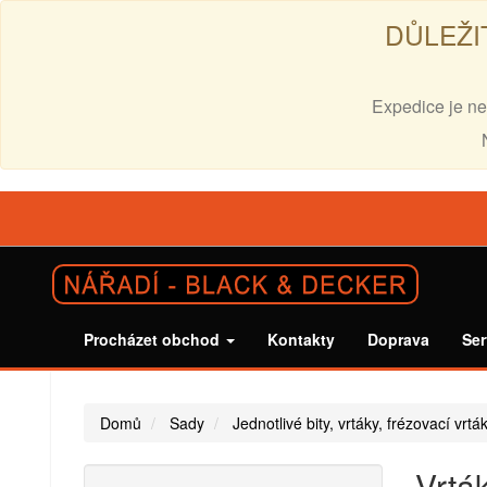
DŮLEŽI
Expedice je ne
Procházet obchod
Kontakty
Doprava
Ser
Domů
Sady
Jednotlivé bity, vrtáky, frézovací vrtá
Vrták