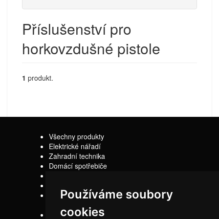
Příslušenství pro
horkovzdušné pistole
1
produkt.
Všechny produkty
Elektrické nářadí
Zahradní technika
Domácí spotřebiče
Sady
Náhradní díly
Používáme soubory
Z jiného soudku
cookies
Kontakty