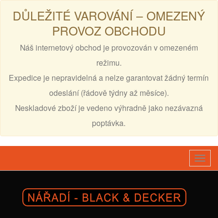
DŮLEŽITÉ VAROVÁNÍ – OMEZENÝ
PROVOZ OBCHODU
Náš internetový obchod je provozován v omezeném
režimu.
Expedice je nepravidelná a nelze garantovat žádný termín
odeslání (řádově týdny až měsíce).
Neskladové zboží je vedeno výhradně jako nezávazná
poptávka.