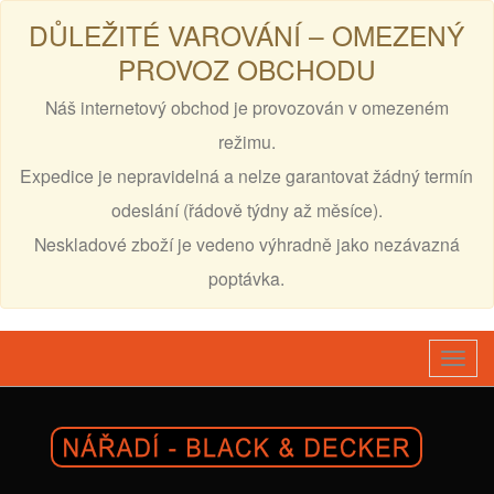
DŮLEŽITÉ VAROVÁNÍ – OMEZENÝ
PROVOZ OBCHODU
Náš internetový obchod je provozován v omezeném
režimu.
Expedice je nepravidelná a nelze garantovat žádný termín
odeslání (řádově týdny až měsíce).
Neskladové zboží je vedeno výhradně jako nezávazná
poptávka.