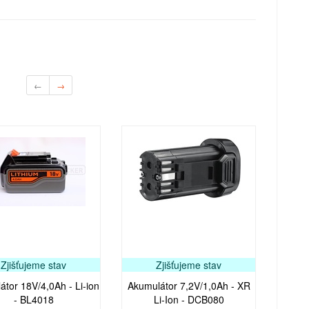
←
→
Zjišťujeme stav
Zjišťujeme stav
tor 18V/4,0Ah - Li-ion
Akumulátor 7,2V/1,0Ah - XR
- BL4018
Li-Ion - DCB080