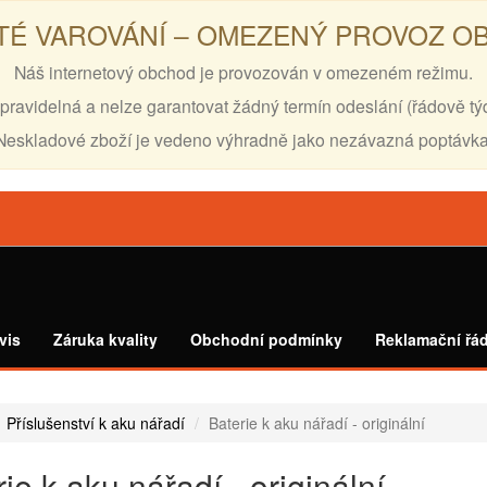
TÉ VAROVÁNÍ – OMEZENÝ PROVOZ 
Náš internetový obchod je provozován v omezeném režimu.
pravidelná a nelze garantovat žádný termín odeslání (řádově tý
Neskladové zboží je vedeno výhradně jako nezávazná poptávka
vis
Záruka kvality
Obchodní podmínky
Reklamační řá
Příslušenství k aku nářadí
Baterie k aku nářadí - originální
ie k aku nářadí - originální