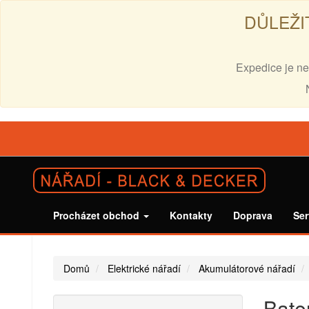
DŮLEŽI
Expedice je ne
Procházet obchod
Kontakty
Doprava
Ser
Domů
Elektrické nářadí
Akumulátorové nářadí
Bater