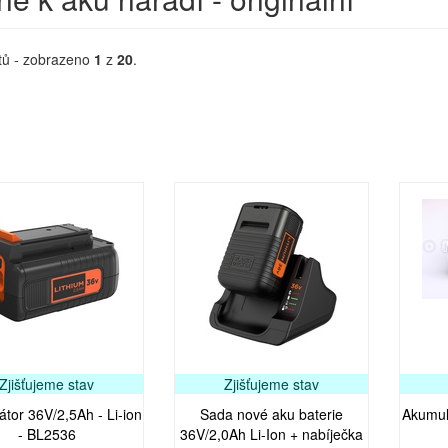
tů - zobrazeno
1
z
20
.
Zjišťujeme stav
Zjišťujeme stav
tor 36V/2,5Ah - Li-ion
Sada nové aku baterie
Akumulá
- BL2536
36V/2,0Ah Li-Ion + nabíječka