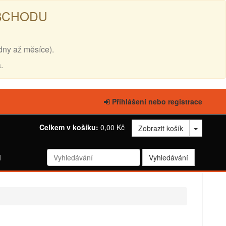
OBCHODU
dny až měsíce).
.
Přihlášení nebo registrace
Celkem v košíku:
0,00 Kč
Zobrazit košík
d