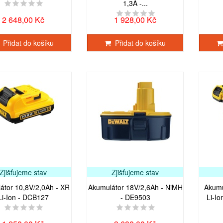
1,3A -...
2 648,00 Kč
1 928,00 Kč
Přidat do košíku
Přidat do košíku
Zjišťujeme stav
Zjišťujeme stav
átor 10,8V/2,0Ah - XR
Akumulátor 18V/2,6Ah - NiMH
Akumu
Li-Ion - DCB127
- DE9503
Li-Io