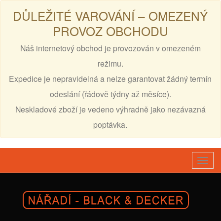
DŮLEŽITÉ VAROVÁNÍ – OMEZENÝ
PROVOZ OBCHODU
Náš internetový obchod je provozován v omezeném
režimu.
Expedice je nepravidelná a nelze garantovat žádný termín
odeslání (řádově týdny až měsíce).
Neskladové zboží je vedeno výhradně jako nezávazná
poptávka.