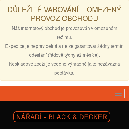
DŮLEŽITÉ VAROVÁNÍ – OMEZENÝ
PROVOZ OBCHODU
Náš internetový obchod je provozován v omezeném
režimu.
Expedice je nepravidelná a nelze garantovat žádný termín
odeslání (řádově týdny až měsíce).
Neskladové zboží je vedeno výhradně jako nezávazná
poptávka.