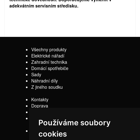
adekvátním servisním středisku.
Všechny produkty
Elektrické nářadí
Zahradní technika
Domácí spotřebiče
Sady
Náhradní díly
Z jiného soudku
Kontakty
Doprava
Servis
Obchodní
Používáme soubory
podmínky
Reklamační řád
cookies