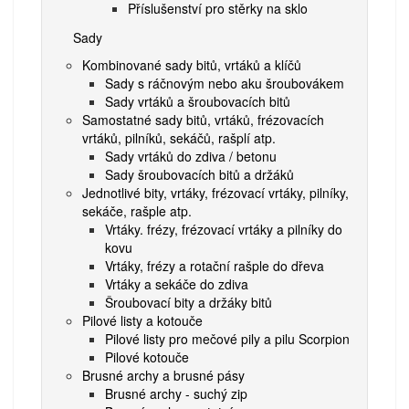
Příslušenství pro stěrky na sklo
Sady
Kombinované sady bitů, vrtáků a klíčů
Sady s ráčnovým nebo aku šroubovákem
Sady vrtáků a šroubovacích bitů
Samostatné sady bitů, vrtáků, frézovacích
vrtáků, pilníků, sekáčů, rašplí atp.
Sady vrtáků do zdiva / betonu
Sady šroubovacích bitů a držáků
Jednotlivé bity, vrtáky, frézovací vrtáky, pilníky,
sekáče, rašple atp.
Vrtáky. frézy, frézovací vrtáky a pilníky do
kovu
Vrtáky, frézy a rotační rašple do dřeva
Vrtáky a sekáče do zdiva
Šroubovací bity a držáky bitů
Pilové listy a kotouče
Pilové listy pro mečové pily a pilu Scorpion
Pilové kotouče
Brusné archy a brusné pásy
Brusné archy - suchý zip