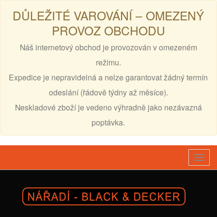
DŮLEŽITÉ VAROVÁNÍ – OMEZENÝ
PROVOZ OBCHODU
Náš internetový obchod je provozován v omezeném
režimu.
Expedice je nepravidelná a nelze garantovat žádný termín
odeslání (řádově týdny až měsíce).
Neskladové zboží je vedeno výhradně jako nezávazná
poptávka.