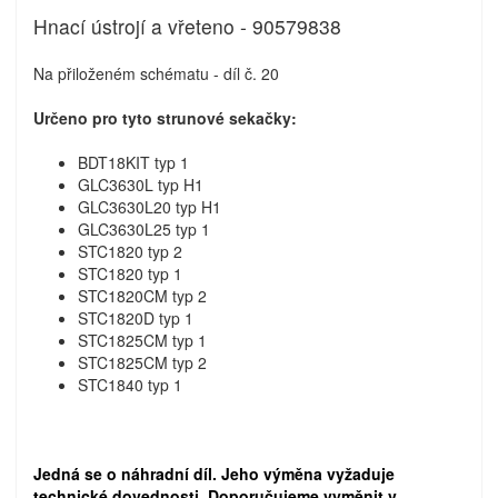
Hnací ústrojí a vřeteno - 90579838
Na přiloženém schématu - díl č. 20
Určeno pro tyto strunové sekačky:
BDT18KIT typ 1
GLC3630L typ H1
GLC3630L20 typ H1
GLC3630L25 typ 1
STC1820 typ 2
STC1820 typ 1
STC1820CM typ 2
STC1820D typ 1
STC1825CM typ 1
STC1825CM typ 2
STC1840 typ 1
Jedná se o náhradní díl. Jeho výměna vyžaduje
technické dovednosti. Doporučujeme vyměnit v