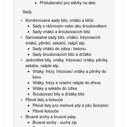
Příslušenství pro stěrky na sklo
Sady
Kombinované sady bitů, vrtáků a klíčů
Sady s ráčnovým nebo aku šroubovákem
Sady vrtáků a šroubovacích bitů
Samostatné sady bitů, vrtáků, frézovacích
vrtáků, pilníků, sekáčů, rašplí atp.
Sady vrtáků do zdiva / betonu
Sady šroubovacích bitů a držáků
Jednotlivé bity, vrtáky, frézovací vrtáky, pilníky,
sekáče, rašple atp.
Vrtáky. frézy, frézovací vrtáky a pilníky do
kovu
Vrtáky, frézy a rotační rašple do dřeva
Vrtáky a sekáče do zdiva
Šroubovací bity a držáky bitů
Pilové listy a kotouče
Pilové listy pro mečové pily a pilu Scorpion
Pilové kotouče
Brusné archy a brusné pásy
Brusné archy - suchý zip