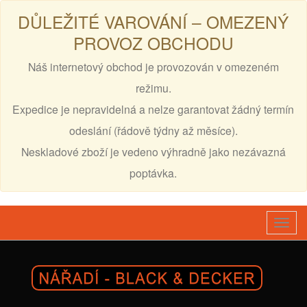
DŮLEŽITÉ VAROVÁNÍ – OMEZENÝ
PROVOZ OBCHODU
Náš internetový obchod je provozován v omezeném
režimu.
Expedice je nepravidelná a nelze garantovat žádný termín
odeslání (řádově týdny až měsíce).
Neskladové zboží je vedeno výhradně jako nezávazná
poptávka.