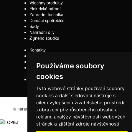
Všechny produkty
Elektrické nářadí
Zahradní technika
Domácí spotřebiče
Sady
Náhradní díly
Z jiného soudku
Kontakty
Doprava
Servis
Používáme soubory
Obchodní
podmínky
cookies
Reklamační řád
Tyto webové stránky používají soubory
cookies a další sledovací nástroje s
cílem vylepšení uživatelského prostředí,
© naradi-bd.cz 2016
zobrazení přizpůsobeného obsahu a
reklam, analýzy návštěvnosti webových
stránek a zjištění zdroje návštěvnosti.