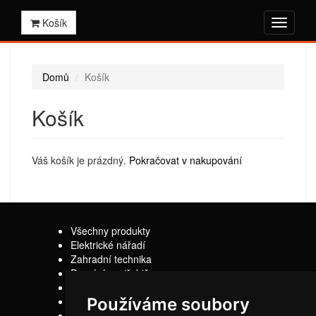
Košík
Domů
Košík
Košík
Váš košík je prázdný.
Pokračovat v nakupování
Všechny produkty
Elektrické nářadí
Zahradní technika
Domácí spotřebiče
Sady
Náhradní díly
Používáme soubory
Z jiného soudku