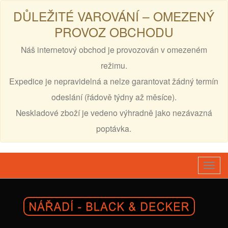
DŮLEŽITÉ VAROVÁNÍ – OMEZENÝ
PROVOZ OBCHODU
Náš internetový obchod je provozován v omezeném
režimu.
Expedice je nepravidelná a nelze garantovat žádný termín
odeslání (řádově týdny až měsíce).
Neskladové zboží je vedeno výhradně jako nezávazná
poptávka.