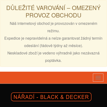
DŮLEŽITÉ VAROVÁNÍ – OMEZENÝ
PROVOZ OBCHODU
Náš internetový obchod je provozován v omezeném
režimu.
Expedice je nepravidelná a nelze garantovat žádný termín
odeslání (řádově týdny až měsíce).
Neskladové zboží je vedeno výhradně jako nezávazná
poptávka.