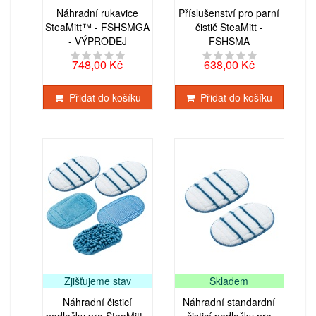
Náhradní rukavice
Příslušenství pro parní
SteaMitt™ - FSHSMGA
čistič SteaMitt -
- VÝPRODEJ
FSHSMA
748,00 Kč
638,00 Kč
Přidat do košíku
Přidat do košíku
Zjišťujeme stav
Skladem
Náhradní čisticí
Náhradní standardní
podložky pro SteaMitt -
čisticí podložky pro