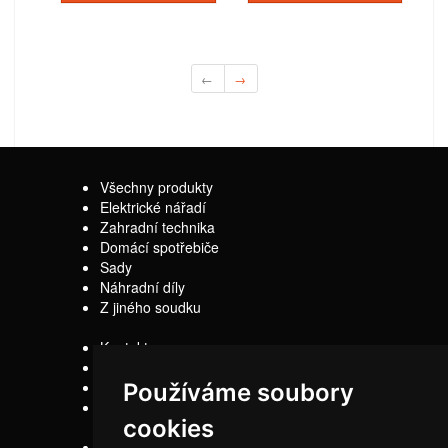
←
→
Všechny produkty
Elektrické nářadí
Zahradní technika
Domácí spotřebiče
Sady
Náhradní díly
Z jiného soudku
Kontakty
Doprava
Servis
Používáme soubory
Obchodní
cookies
podmínky
Reklamační řád