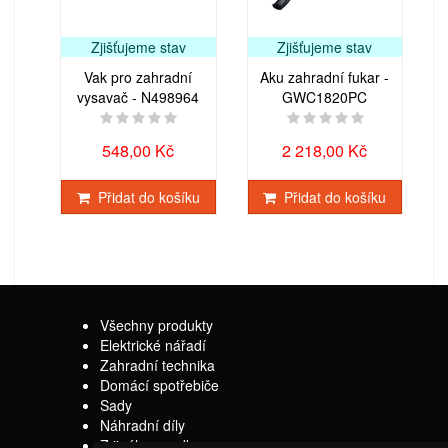
Zjišťujeme stav
Zjišťujeme stav
Vak pro zahradní
Aku zahradní fukar -
vysavač - N498964
GWC1820PC
548,00 Kč
2 218,00 Kč
Přidat do košíku
Přidat do košíku
Všechny produkty
Elektrické nářadí
Zahradní technika
Domácí spotřebiče
Sady
Náhradní díly
Z jiného soudku