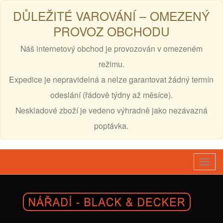
DŮLEŽITÉ VAROVÁNÍ – OMEZENÝ
PROVOZ OBCHODU
Náš internetový obchod je provozován v omezeném
režimu.
Expedice je nepravidelná a nelze garantovat žádný termín
odeslání (řádově týdny až měsíce).
Neskladové zboží je vedeno výhradně jako nezávazná
poptávka.