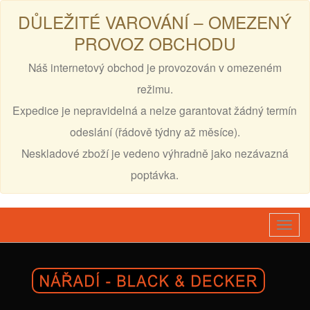
DŮLEŽITÉ VAROVÁNÍ – OMEZENÝ
PROVOZ OBCHODU
Náš internetový obchod je provozován v omezeném
režimu.
Expedice je nepravidelná a nelze garantovat žádný termín
odeslání (řádově týdny až měsíce).
Neskladové zboží je vedeno výhradně jako nezávazná
poptávka.