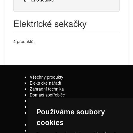
Elektrické sekačky
4
produktů.
Všechny produkty
Elektrické nářadí
Zahradní technika
Domácí spotřebiče
Sady
Náhradní díly
Používáme soubory
Z jiného soudku
cookies
Kontakty
Doprava