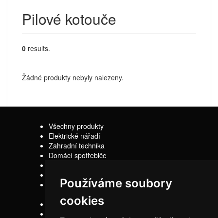
Pilové kotouče
0
results.
Žádné produkty nebyly nalezeny.
Všechny produkty
Elektrické nářadí
Zahradní technika
Domácí spotřebiče
Sady
Náhradní díly
Používáme soubory
Z jiného soudku
cookies
Kontakty
Doprava