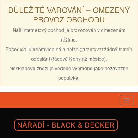
DŮLEŽITÉ VAROVÁNÍ – OMEZENÝ
PROVOZ OBCHODU
Náš internetový obchod je provozován v omezeném
režimu.
Expedice je nepravidelná a nelze garantovat žádný termín
odeslání (řádově týdny až měsíce).
Neskladové zboží je vedeno výhradně jako nezávazná
poptávka.