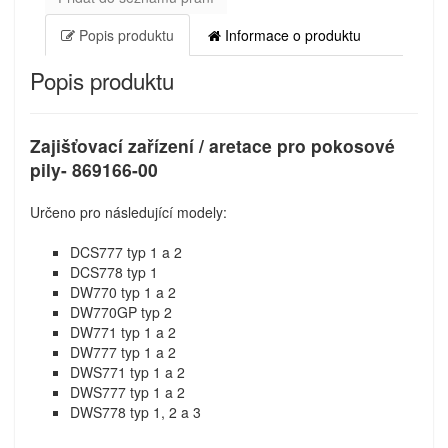
Popis produktu
Informace o produktu
Popis produktu
Zajišťovací zařízení / aretace pro pokosové
pily- 869166-00
Určeno pro následující modely:
DCS777 typ 1 a 2
DCS778 typ 1
DW770 typ 1 a 2
DW770GP typ 2
DW771 typ 1 a 2
DW777 typ 1 a 2
DWS771 typ 1 a 2
DWS777 typ 1 a 2
DWS778 typ 1, 2 a 3