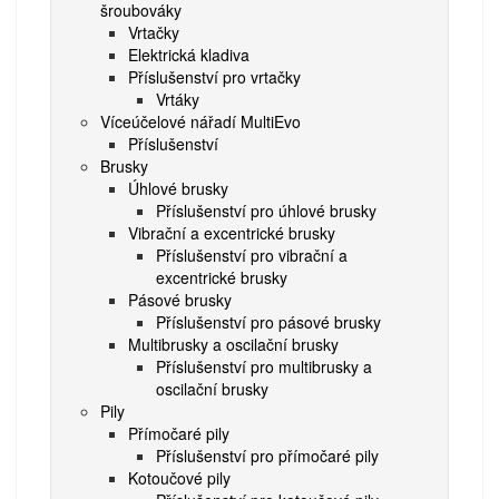
šroubováky
Vrtačky
Elektrická kladiva
Příslušenství pro vrtačky
Vrtáky
Víceúčelové nářadí MultiEvo
Příslušenství
Brusky
Úhlové brusky
Příslušenství pro úhlové brusky
Vibrační a excentrické brusky
Příslušenství pro vibrační a
excentrické brusky
Pásové brusky
Příslušenství pro pásové brusky
Multibrusky a oscilační brusky
Příslušenství pro multibrusky a
oscilační brusky
Pily
Přímočaré pily
Příslušenství pro přímočaré pily
Kotoučové pily