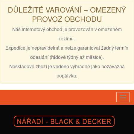
DŮLEŽITÉ VAROVÁNÍ – OMEZENÝ
PROVOZ OBCHODU
Náš internetový obchod je provozován v omezeném
režimu.
Expedice je nepravidelná a nelze garantovat žádný termín
odeslání (řádově týdny až měsíce).
Neskladové zboží je vedeno výhradně jako nezávazná
poptávka.