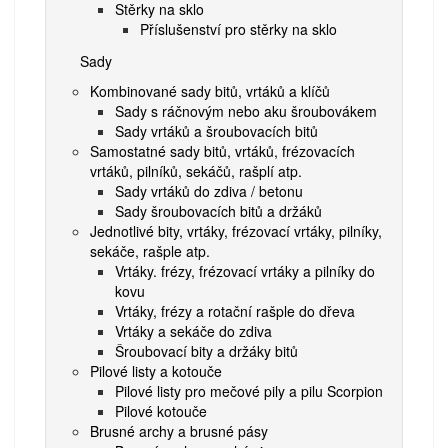
Stěrky na sklo
Příslušenství pro stěrky na sklo
Sady
Kombinované sady bitů, vrtáků a klíčů
Sady s ráčnovým nebo aku šroubovákem
Sady vrtáků a šroubovacích bitů
Samostatné sady bitů, vrtáků, frézovacích
vrtáků, pilníků, sekáčů, rašplí atp.
Sady vrtáků do zdiva / betonu
Sady šroubovacích bitů a držáků
Jednotlivé bity, vrtáky, frézovací vrtáky, pilníky,
sekáče, rašple atp.
Vrtáky. frézy, frézovací vrtáky a pilníky do
kovu
Vrtáky, frézy a rotační rašple do dřeva
Vrtáky a sekáče do zdiva
Šroubovací bity a držáky bitů
Pilové listy a kotouče
Pilové listy pro mečové pily a pilu Scorpion
Pilové kotouče
Brusné archy a brusné pásy