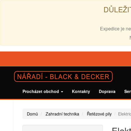
DŮLEŽI
Expedice je ne
Procházet obchod
Kontakty
Doprava
Ser
Domů
Zahradní technika
Řetězové pily
Elektri
Elekt