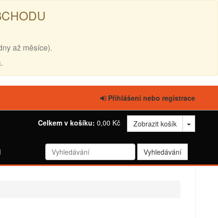
OBCHODU
dny až měsíce).
.
Přihlášení nebo registrace
Celkem v košíku:
0,00 Kč
Zobrazit košík
d