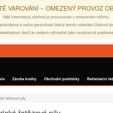
TÉ VAROVÁNÍ – OMEZENÝ PROVOZ 
Náš internetový obchod je provozován v omezeném režimu.
pravidelná a nelze garantovat žádný termín odeslání (řádově tý
Neskladové zboží je vedeno výhradně jako nezávazná poptávka
vis
Záruka kvality
Obchodní podmínky
Reklamační řá
cké řetězové pily
rické řetězové pily