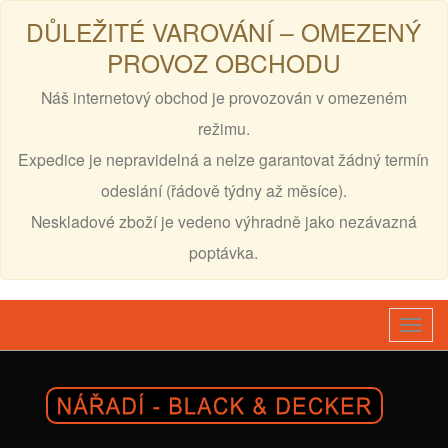
DŮLEŽITÉ VAROVÁNÍ – OMEZENÝ
PROVOZ OBCHODU
Náš internetový obchod je provozován v omezeném
režimu.
Expedice je nepravidelná a nelze garantovat žádný termín
odeslání (řádově týdny až měsíce).
Neskladové zboží je vedeno výhradně jako nezávazná
poptávka.