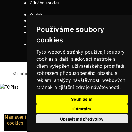
Z jiného soudku
Kontakty
Doprava
Servis
Používáme soubory
Obchodní
podmínky
cookies
Reklamační řád
Tyto webové stránky používají soubory
cookies a další sledovací nástroje s
cílem vylepšení uživatelského prostředí,
zobrazení přizpůsobeného obsahu a
© naradi-bd.cz 2016
reklam, analýzy návštěvnosti webových
stránek a zjištění zdroje návštěvnosti.
Souhlasím
Odmítám
Nastavení
Upravit mé předvolby
cookies