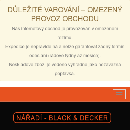
DŮLEŽITÉ VAROVÁNÍ – OMEZENÝ
PROVOZ OBCHODU
Náš internetový obchod je provozován v omezeném
režimu.
Expedice je nepravidelná a nelze garantovat žádný termín
odeslání (řádově týdny až měsíce).
Neskladové zboží je vedeno výhradně jako nezávazná
poptávka.