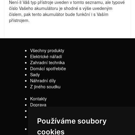
Není-li Váš typ přístroje uveden v tomto seznamu, ale typové
číslo Vašeho akumulátoru je shodné s výše uvedeným
číslem, pak tento akumulátor bude funkční i s Vaším
přístrojem.
Všechny produkty
Elektrické nářadí
Zahradní technika
Domácí spotřebiče
Sady
Náhradní díly
Z jiného soudku
Kontakty
Doprava
Servis
Obchodní
Používáme soubory
podmínky
Reklamační řád
cookies