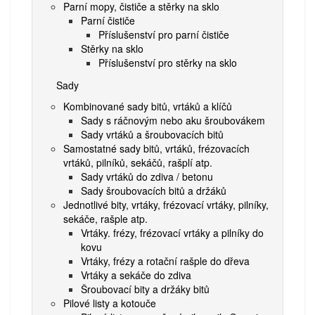
Parní mopy, čističe a stěrky na sklo
Parní čističe
Příslušenství pro parní čističe
Stěrky na sklo
Příslušenství pro stěrky na sklo
Sady
Kombinované sady bitů, vrtáků a klíčů
Sady s ráčnovým nebo aku šroubovákem
Sady vrtáků a šroubovacích bitů
Samostatné sady bitů, vrtáků, frézovacích
vrtáků, pilníků, sekáčů, rašplí atp.
Sady vrtáků do zdiva / betonu
Sady šroubovacích bitů a držáků
Jednotlivé bity, vrtáky, frézovací vrtáky, pilníky,
sekáče, rašple atp.
Vrtáky. frézy, frézovací vrtáky a pilníky do
kovu
Vrtáky, frézy a rotační rašple do dřeva
Vrtáky a sekáče do zdiva
Šroubovací bity a držáky bitů
Pilové listy a kotouče