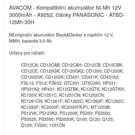
AVACOM - Kompatibilní akumulátor Ni-Mh 12V
3000mAh - A9252, články PANASONIC - ATBD-
12Mh-30H
NEoriginální akumulátor Black&Decker s napětím 12 V,
NiMH, kapacita 3,0 Ah.
Určený pro nářadí:
CD12CA; CD12CAB; CD12CAH; CD12CB; CD12CBK;
CD12CE; CD120GK; CD120GK2; CD1200; CD1200K;
CD1202GK; CD1202K; CD431; CD431K; CD431K2;
FSL12; FS12; FS632; GTC391; GT5C390; HP331;
HP331K2; HP431; KC12GTBK; KC12GTK; KC12GTKH;
KC120V; KC1251C; KC1251CN; KC1252CN;
KC1261CN; KC1261F; KC1262C; KC1262F; KC1282C;
KC1282F; KC2000F; KC2000FK-P1; MT1203B;
PS12VK; PS12VK2; PS1200K; PS350; PS3500;
PS3525; PS3550; PS3550K; Q100; Q120; Q125;
Q129; TV250; 1251CN