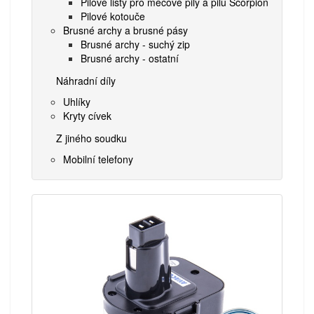
Pilové listy pro mečové pily a pilu Scorpion
Pilové kotouče
Brusné archy a brusné pásy
Brusné archy - suchý zip
Brusné archy - ostatní
Náhradní díly
Uhlíky
Kryty cívek
Z jiného soudku
Mobilní telefony