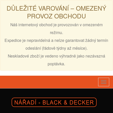
DŮLEŽITÉ VAROVÁNÍ – OMEZENÝ
PROVOZ OBCHODU
Náš internetový obchod je provozován v omezeném
režimu.
Expedice je nepravidelná a nelze garantovat žádný termín
odeslání (řádově týdny až měsíce).
Neskladové zboží je vedeno výhradně jako nezávazná
poptávka.