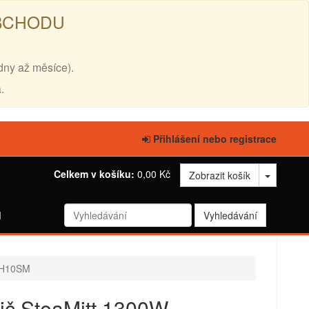
OBCHODU
dny až měsíce).
.
Přihlášení nebo registrace
Celkem v košíku:
0,00 Kč
Zobrazit košík
d
FSH10SM
tič SteaMitt 1300W -