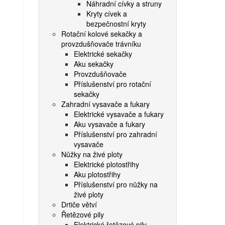
Náhradní cívky a struny
Kryty cívek a
bezpečnostní kryty
Rotační kolové sekačky a
provzdušňovače trávníku
Elektrické sekačky
Aku sekačky
Provzdušňovače
Příslušenství pro rotační
sekačky
Zahradní vysavače a fukary
Elektrické vysavače a fukary
Aku vysavače a fukary
Příslušenství pro zahradní
vysavače
Nůžky na živé ploty
Elektrické plotostřihy
Aku plotostřihy
Příslušenství pro nůžky na
živé ploty
Drtiče větví
Řetězové pily
Elektrické řetězové pily