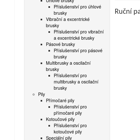
Úhlové brusky
Příslušenství pro úhlové
Ruční pa
brusky
Vibrační a excentrické
brusky
Příslušenství pro vibrační
a excentrické brusky
Pásové brusky
Příslušenství pro pásové
brusky
Multibrusky a oscilační
brusky
Příslušenství pro
multibrusky a oscilační
brusky
Pily
Přímočaré pily
Příslušenství pro
přímočaré pily
Kotoučové pily
Příslušenství pro
kotoučové pily
Speciální pily