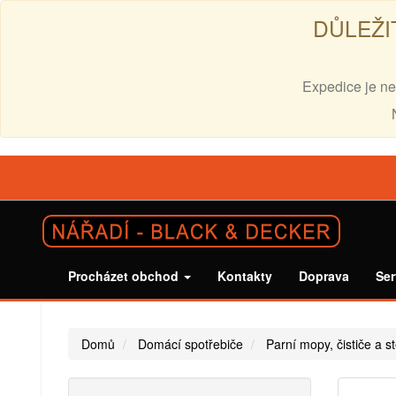
DŮLEŽI
Expedice je ne
Procházet obchod
Kontakty
Doprava
Ser
Domů
Domácí spotřebiče
Parní mopy, čističe a s