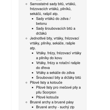
Samostatné sady bitů, vrtáků,
frézovacích vrtáků, pilníků,
sekáčů, rašplí atp.
Sady vrtáků do zdiva /
betonu
Sady šroubovacích bitů a
držáků
Jednotlivé bity, vrtáky, frézovací
vrtáky, pilníky, sekáče, rašple
atp.
Vrtáky. frézy, frézovací vrtáky
a pilníky do kovu
Vrtáky, frézy a rotační rašple
do dřeva
Vrtáky a sekáče do zdiva
Šroubovací bity a držáky bitů
Pilové listy a kotouče
Pilové listy pro mečové pily a
pilu Scorpion
Pilové kotouče
Brusné archy a brusné pásy
Brusné archy - suchý zip