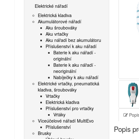
Elektrické nářadí
Elektrická kladiva
Akumulátorové nářadí
Aku šroubováky
Aku vrtačky
Aku nářadí bez akumulátoru
Příslušenství k aku nářadí
Baterie k aku nářadí -
originální
Baterie k aku nářadí -
neoriginální
Nabíječky k aku nářadí
Elektrické vrtačky, pneumatická
kladiva, šroubováky
Vrtačky
Elektrická kladiva
Příslušenství pro vrtačky
Vrtáky
Popis
Víceúčelové nářadí MultiEvo
Příslušenství
Popis p
Brusky