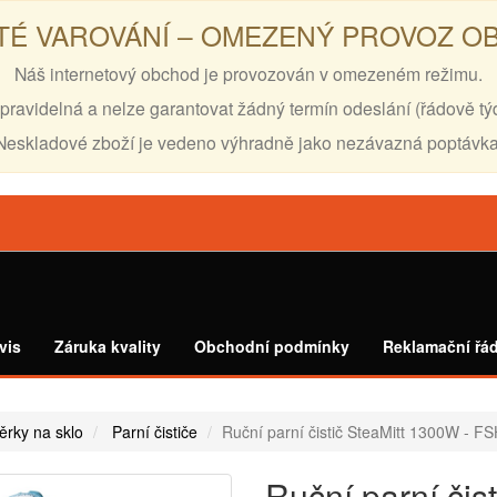
TÉ VAROVÁNÍ – OMEZENÝ PROVOZ 
Náš internetový obchod je provozován v omezeném režimu.
pravidelná a nelze garantovat žádný termín odeslání (řádově tý
Neskladové zboží je vedeno výhradně jako nezávazná poptávka
vis
Záruka kvality
Obchodní podmínky
Reklamační řá
těrky na sklo
Parní čističe
Ruční parní čistič SteaMitt 1300W - 
Ruční parní čis