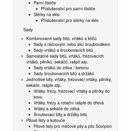
Parní čističe
Příslušenství pro parní čističe
Stěrky na sklo
Příslušenství pro stěrky na sklo
Sady
Kombinované sady bitů, vrtáků a klíčů
Sady s ráčnovým nebo aku šroubovákem
Sady vrtáků a šroubovacích bitů
Samostatné sady bitů, vrtáků, frézovacích
vrtáků, pilníků, sekáčů, rašplí atp.
Sady vrtáků do zdiva / betonu
Sady šroubovacích bitů a držáků
Jednotlivé bity, vrtáky, frézovací vrtáky, pilníky,
sekáče, rašple atp.
Vrtáky. frézy, frézovací vrtáky a pilníky do
kovu
Vrtáky, frézy a rotační rašple do dřeva
Vrtáky a sekáče do zdiva
Šroubovací bity a držáky bitů
Pilové listy a kotouče
Pilové listy pro mečové pily a pilu Scorpion