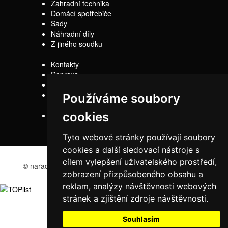
Zahradní technika
Domácí spotřebiče
Sady
Náhradní díly
Z jiného soudku
Kontakty
Doprava
Servis
Obchodní
Používáme soubory
podmínky
cookies
Reklamační řád
Tyto webové stránky používají soubory
cookies a další sledovací nástroje s
cílem vylepšení uživatelského prostředí,
© naradi-bd.cz 2016
zobrazení přizpůsobeného obsahu a
reklam, analýzy návštěvnosti webových
stránek a zjištění zdroje návštěvnosti.
Souhlasím