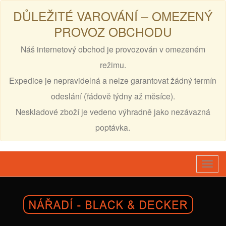
DŮLEŽITÉ VAROVÁNÍ – OMEZENÝ
PROVOZ OBCHODU
Náš internetový obchod je provozován v omezeném
režimu.
Expedice je nepravidelná a nelze garantovat žádný termín
odeslání (řádově týdny až měsíce).
Neskladové zboží je vedeno výhradně jako nezávazná
poptávka.