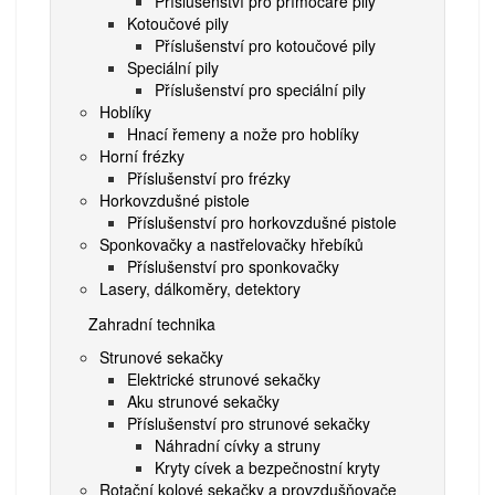
Příslušenství pro přímočaré pily
Kotoučové pily
Příslušenství pro kotoučové pily
Speciální pily
Příslušenství pro speciální pily
Hoblíky
Hnací řemeny a nože pro hoblíky
Horní frézky
Příslušenství pro frézky
Horkovzdušné pistole
Příslušenství pro horkovzdušné pistole
Sponkovačky a nastřelovačky hřebíků
Příslušenství pro sponkovačky
Lasery, dálkoměry, detektory
Zahradní technika
Strunové sekačky
Elektrické strunové sekačky
Aku strunové sekačky
Příslušenství pro strunové sekačky
Náhradní cívky a struny
Kryty cívek a bezpečnostní kryty
Rotační kolové sekačky a provzdušňovače