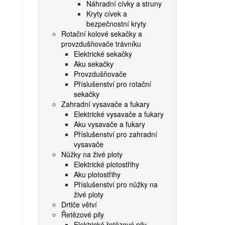
Náhradní cívky a struny
Kryty cívek a
bezpečnostní kryty
Rotační kolové sekačky a
provzdušňovače trávníku
Elektrické sekačky
Aku sekačky
Provzdušňovače
Příslušenství pro rotační
sekačky
Zahradní vysavače a fukary
Elektrické vysavače a fukary
Aku vysavače a fukary
Příslušenství pro zahradní
vysavače
Nůžky na živé ploty
Elektrické plotostřihy
Aku plotostřihy
Příslušenství pro nůžky na
živé ploty
Drtiče větví
Řetězové pily
Elektrické řetězové pily