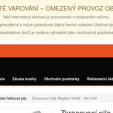
TÉ VAROVÁNÍ – OMEZENÝ PROVOZ 
Náš internetový obchod je provozován v omezeném režimu.
pravidelná a nelze garantovat žádný termín odeslání (řádově tý
Neskladové zboží je vedeno výhradně jako nezávazná poptávka
vis
Záruka kvality
Obchodní podmínky
Reklamační řá
ické řetězové pily
Zkracovací pila Alligátor 550W - GK1000
Zkracovací pila