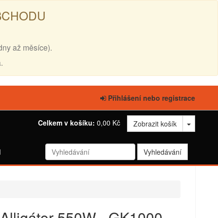
OBCHODU
dny až měsíce).
.
Přihlášení nebo registrace
Celkem v košíku:
0,00 Kč
Zobrazit košík
d
 Alligátor 550W - GK1000