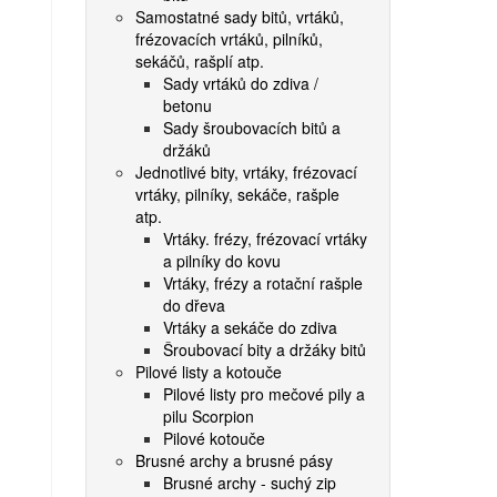
Samostatné sady bitů, vrtáků,
frézovacích vrtáků, pilníků,
sekáčů, rašplí atp.
Sady vrtáků do zdiva /
betonu
Sady šroubovacích bitů a
držáků
Jednotlivé bity, vrtáky, frézovací
vrtáky, pilníky, sekáče, rašple
atp.
Vrtáky. frézy, frézovací vrtáky
a pilníky do kovu
Vrtáky, frézy a rotační rašple
do dřeva
Vrtáky a sekáče do zdiva
Šroubovací bity a držáky bitů
Pilové listy a kotouče
Pilové listy pro mečové pily a
pilu Scorpion
Pilové kotouče
Brusné archy a brusné pásy
Brusné archy - suchý zip