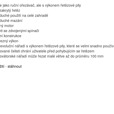
e jako ruční ořezávač, ale s výkonem řetězové pily
zakrytý řetěz
uché použití na celé zahradě
duché mazání
ný motor
ti se zdvojenými spínači
ní konstrukce
řezný výkon
evoluční nářadí s výkonem řetězové pily, které se velmi snadno použí
ované čelisti chrání uživatele před pohybujícím se řetězem
novátorské nářadí může řezat malé větve až do průměru 100 mm
ití - stáhnout