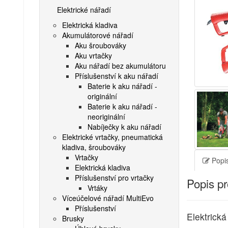
Elektrické nářadí
Elektrická kladiva
Akumulátorové nářadí
Aku šroubováky
Aku vrtačky
Aku nářadí bez akumulátoru
Příslušenství k aku nářadí
Baterie k aku nářadí -
originální
Baterie k aku nářadí -
neoriginální
Nabíječky k aku nářadí
Elektrické vrtačky, pneumatická
kladiva, šroubováky
Vrtačky
Popis
Elektrická kladiva
Příslušenství pro vrtačky
Popis p
Vrtáky
Víceúčelové nářadí MultiEvo
Příslušenství
Elektrick
Brusky