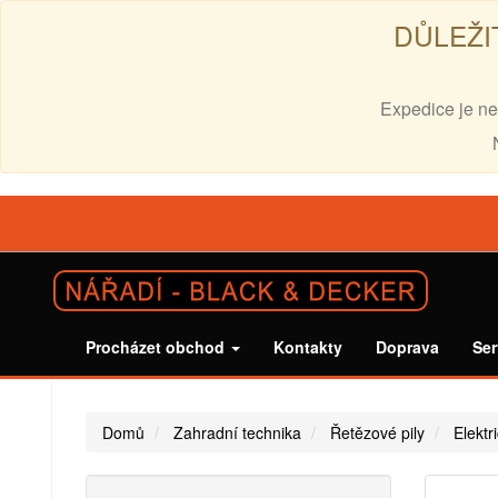
DŮLEŽI
Expedice je ne
Procházet obchod
Kontakty
Doprava
Ser
Domů
Zahradní technika
Řetězové pily
Elektr