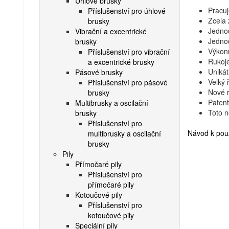
Úhlové brusky
Pracuj
Příslušenství pro úhlové
Zcela 
brusky
Jednod
Vibrační a excentrické
Jedno
brusky
Výkon
Příslušenství pro vibrační
Rukoje
a excentrické brusky
Unikát
Pásové brusky
Velký 
Příslušenství pro pásové
Nové r
brusky
Patent
Multibrusky a oscilační
Toto 
brusky
Příslušenství pro
Návod k použ
multibrusky a oscilační
brusky
Pily
Přímočaré pily
Příslušenství pro
přímočaré pily
Kotoučové pily
Příslušenství pro
kotoučové pily
Speciální pily