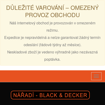
DŮLEŽITÉ VAROVÁNÍ – OMEZENÝ
PROVOZ OBCHODU
Náš internetový obchod je provozován v omezeném
režimu.
Expedice je nepravidelná a nelze garantovat žádný termín
odeslání (řádově týdny až měsíce).
Neskladové zboží je vedeno výhradně jako nezávazná
poptávka.