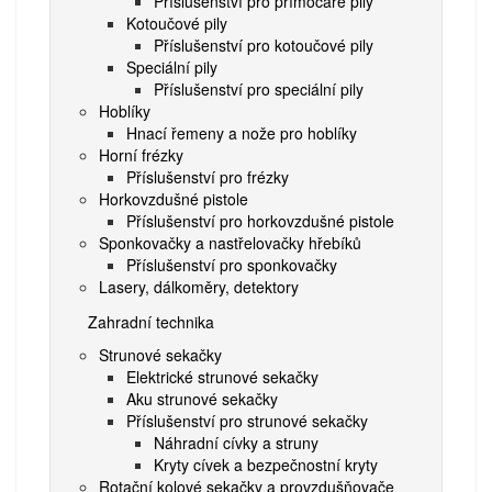
Příslušenství pro přímočaré pily
Kotoučové pily
Příslušenství pro kotoučové pily
Speciální pily
Příslušenství pro speciální pily
Hoblíky
Hnací řemeny a nože pro hoblíky
Horní frézky
Příslušenství pro frézky
Horkovzdušné pistole
Příslušenství pro horkovzdušné pistole
Sponkovačky a nastřelovačky hřebíků
Příslušenství pro sponkovačky
Lasery, dálkoměry, detektory
Zahradní technika
Strunové sekačky
Elektrické strunové sekačky
Aku strunové sekačky
Příslušenství pro strunové sekačky
Náhradní cívky a struny
Kryty cívek a bezpečnostní kryty
Rotační kolové sekačky a provzdušňovače