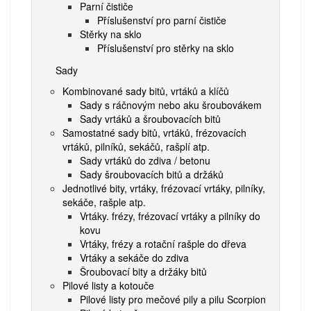
Parní čističe
Příslušenství pro parní čističe
Stěrky na sklo
Příslušenství pro stěrky na sklo
Sady
Kombinované sady bitů, vrtáků a klíčů
Sady s ráčnovým nebo aku šroubovákem
Sady vrtáků a šroubovacích bitů
Samostatné sady bitů, vrtáků, frézovacích
vrtáků, pilníků, sekáčů, rašplí atp.
Sady vrtáků do zdiva / betonu
Sady šroubovacích bitů a držáků
Jednotlivé bity, vrtáky, frézovací vrtáky, pilníky,
sekáče, rašple atp.
Vrtáky. frézy, frézovací vrtáky a pilníky do
kovu
Vrtáky, frézy a rotační rašple do dřeva
Vrtáky a sekáče do zdiva
Šroubovací bity a držáky bitů
Pilové listy a kotouče
Pilové listy pro mečové pily a pilu Scorpion