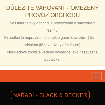
DŮLEŽITÉ VAROVÁNÍ – OMEZENÝ
PROVOZ OBCHODU
Náš internetový obchod je provozován v omezeném
režimu.
Expedice je nepravidelná a nelze garantovat žádný termín
odeslání (řádově týdny až měsíce).
Neskladové zboží je vedeno výhradně jako nezávazná
poptávka.