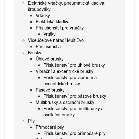
Elektrické vrtačky, pneumatická kladiva,
šroubováky
Vrtačky
Elektrická kladiva
Příslušenství pro vrtačky
Vrtáky
Víceúčelové nářadí MultiEvo
Příslušenství
Brusky
Úhlové brusky
Příslušenství pro úhlové brusky
Vibrační a excentrické brusky
Příslušenství pro vibrační a
excentrické brusky
Pásové brusky
Příslušenství pro pásové brusky
Multibrusky a oscilační brusky
Příslušenství pro multibrusky a
oscilační brusky
Pily
Přímočaré pily
Příslušenství pro přímočaré pily