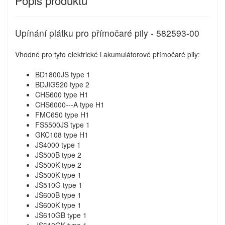
Upínání plátku pro přímočaré pily - 582593-00
Vhodné pro tyto elektrické i akumulátorové přímočaré pily:
BD1800JS type 1
BDJIG520 type 2
CHS600 type H1
CHS6000---A type H1
FMC650 type H1
FS5500JS type 1
GKC108 type H1
JS4000 type 1
JS500B type 2
JS500K type 2
JS500K type 1
JS510G type 1
JS600B type 1
JS600K type 1
JS610GB type 1
JS610GK type 1