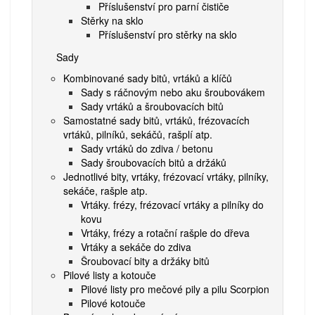
Příslušenství pro parní čističe
Stěrky na sklo
Příslušenství pro stěrky na sklo
Sady
Kombinované sady bitů, vrtáků a klíčů
Sady s ráčnovým nebo aku šroubovákem
Sady vrtáků a šroubovacích bitů
Samostatné sady bitů, vrtáků, frézovacích
vrtáků, pilníků, sekáčů, rašplí atp.
Sady vrtáků do zdiva / betonu
Sady šroubovacích bitů a držáků
Jednotlivé bity, vrtáky, frézovací vrtáky, pilníky,
sekáče, rašple atp.
Vrtáky. frézy, frézovací vrtáky a pilníky do
kovu
Vrtáky, frézy a rotační rašple do dřeva
Vrtáky a sekáče do zdiva
Šroubovací bity a držáky bitů
Pilové listy a kotouče
Pilové listy pro mečové pily a pilu Scorpion
Pilové kotouče