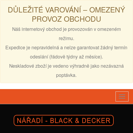
DŮLEŽITÉ VAROVÁNÍ – OMEZENÝ
PROVOZ OBCHODU
Náš internetový obchod je provozován v omezeném
režimu.
Expedice je nepravidelná a nelze garantovat žádný termín
odeslání (řádově týdny až měsíce).
Neskladové zboží je vedeno výhradně jako nezávazná
poptávka.