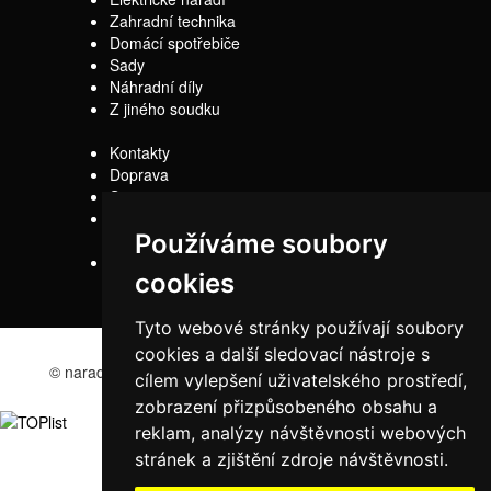
Zahradní technika
Domácí spotřebiče
Sady
Náhradní díly
Z jiného soudku
Kontakty
Doprava
Servis
Obchodní
Používáme soubory
podmínky
Reklamační řád
cookies
Tyto webové stránky používají soubory
cookies a další sledovací nástroje s
© naradi-bd.cz 2016
cílem vylepšení uživatelského prostředí,
zobrazení přizpůsobeného obsahu a
reklam, analýzy návštěvnosti webových
stránek a zjištění zdroje návštěvnosti.