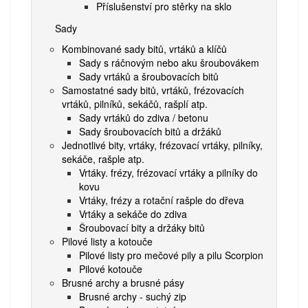
Příslušenství pro stěrky na sklo
Sady
Kombinované sady bitů, vrtáků a klíčů
Sady s ráčnovým nebo aku šroubovákem
Sady vrtáků a šroubovacích bitů
Samostatné sady bitů, vrtáků, frézovacích
vrtáků, pilníků, sekáčů, rašplí atp.
Sady vrtáků do zdiva / betonu
Sady šroubovacích bitů a držáků
Jednotlivé bity, vrtáky, frézovací vrtáky, pilníky,
sekáče, rašple atp.
Vrtáky. frézy, frézovací vrtáky a pilníky do
kovu
Vrtáky, frézy a rotační rašple do dřeva
Vrtáky a sekáče do zdiva
Šroubovací bity a držáky bitů
Pilové listy a kotouče
Pilové listy pro mečové pily a pilu Scorpion
Pilové kotouče
Brusné archy a brusné pásy
Brusné archy - suchý zip