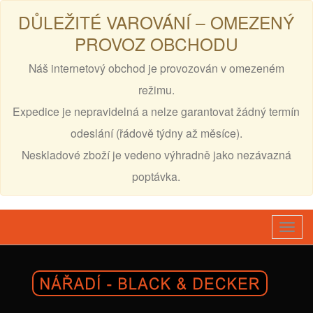
DŮLEŽITÉ VAROVÁNÍ – OMEZENÝ
PROVOZ OBCHODU
Náš internetový obchod je provozován v omezeném
režimu.
Expedice je nepravidelná a nelze garantovat žádný termín
odeslání (řádově týdny až měsíce).
Neskladové zboží je vedeno výhradně jako nezávazná
poptávka.