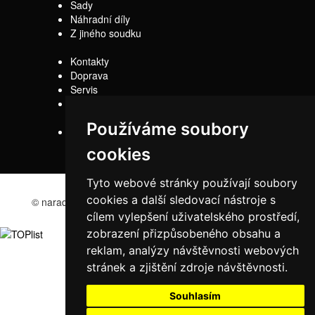
Sady
Náhradní díly
Z jiného soudku
Kontakty
Doprava
Servis
Obchodní
podmínky
Používáme soubory
Reklamační řád
cookies
Tyto webové stránky používají soubory
cookies a další sledovací nástroje s
© naradi-bd.cz 2016
cílem vylepšení uživatelského prostředí,
zobrazení přizpůsobeného obsahu a
reklam, analýzy návštěvnosti webových
stránek a zjištění zdroje návštěvnosti.
Souhlasím