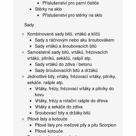
Příslušenství pro parní čističe
Stěrky na sklo
Příslušenství pro stěrky na sklo
Sady
Kombinované sady bitů, vrtáků a klíčů
Sady s ráčnovým nebo aku šroubovákem
Sady vrtáků a šroubovacích bitů
Samostatné sady bitů, vrtáků, frézovacích
vrtáků, pilníků, sekáčů, rašplí atp.
Sady vrtáků do zdiva / betonu
Sady šroubovacích bitů a držáků
Jednotlivé bity, vrtáky, frézovací vrtáky, pilníky,
sekáče, rašple atp.
Vrtáky. frézy, frézovací vrtáky a pilníky do
kovu
Vrtáky, frézy a rotační rašple do dřeva
Vrtáky a sekáče do zdiva
Šroubovací bity a držáky bitů
Pilové listy a kotouče
Pilové listy pro mečové pily a pilu Scorpion
Pilové kotouče