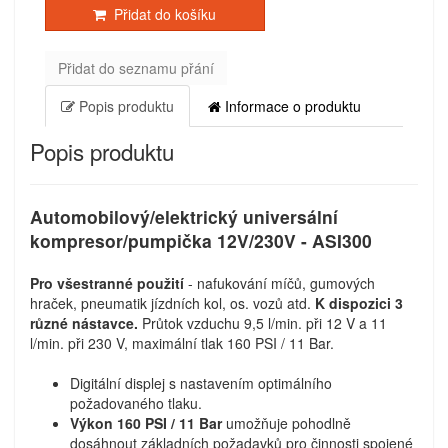
Přidat do košíku
Přidat do seznamu přání
Popis produktu
Informace o produktu
Popis produktu
Automobilový/elektrický universální
kompresor/pumpička 12V/230V - ASI300
Pro všestranné použití
- nafukování míčů, gumových
hraček, pneumatik jízdních kol, os. vozů atd.
K dispozici 3
různé nástavce.
Průtok vzduchu 9,5 l/min. při 12 V a 11
l/min. při 230 V, maximální tlak 160 PSI / 11 Bar.
Digitální displej s nastavením optimálního
požadovaného tlaku.
Výkon 160 PSI / 11 Bar
umožňuje pohodlně
dosáhnout základních požadavků pro činnosti spojené