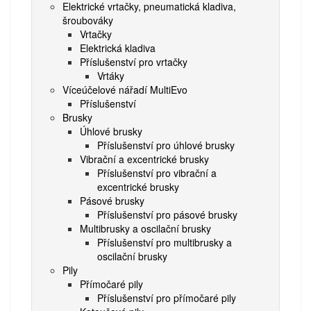
Elektrické vrtačky, pneumatická kladiva,
šroubováky
Vrtačky
Elektrická kladiva
Příslušenství pro vrtačky
Vrtáky
Víceúčelové nářadí MultiEvo
Příslušenství
Brusky
Úhlové brusky
Příslušenství pro úhlové brusky
Vibrační a excentrické brusky
Příslušenství pro vibrační a
excentrické brusky
Pásové brusky
Příslušenství pro pásové brusky
Multibrusky a oscilační brusky
Příslušenství pro multibrusky a
oscilační brusky
Pily
Přímočaré pily
Příslušenství pro přímočaré pily