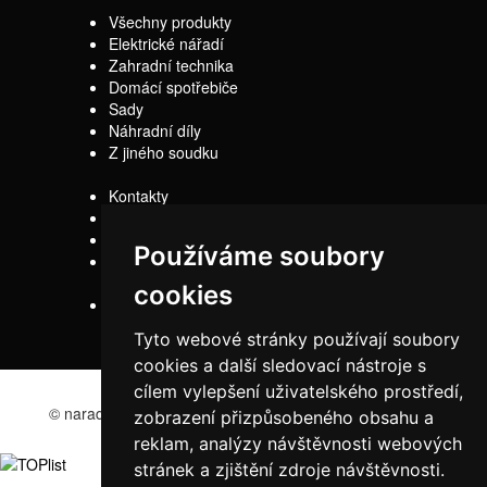
Všechny produkty
Elektrické nářadí
Zahradní technika
Domácí spotřebiče
Sady
Náhradní díly
Z jiného soudku
Kontakty
Doprava
Servis
Používáme soubory
Obchodní
podmínky
cookies
Reklamační řád
Tyto webové stránky používají soubory
cookies a další sledovací nástroje s
cílem vylepšení uživatelského prostředí,
© naradi-bd.cz 2016
zobrazení přizpůsobeného obsahu a
reklam, analýzy návštěvnosti webových
stránek a zjištění zdroje návštěvnosti.