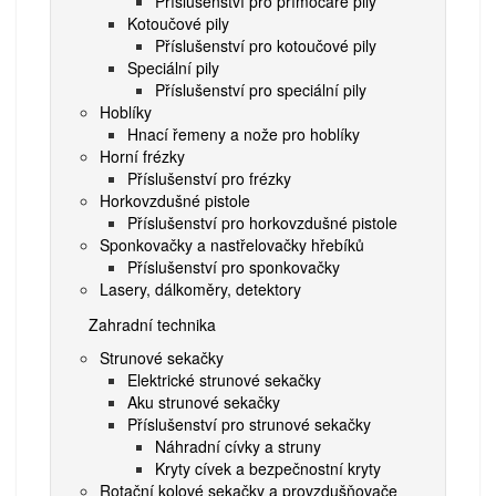
Příslušenství pro přímočaré pily
Kotoučové pily
Příslušenství pro kotoučové pily
Speciální pily
Příslušenství pro speciální pily
Hoblíky
Hnací řemeny a nože pro hoblíky
Horní frézky
Příslušenství pro frézky
Horkovzdušné pistole
Příslušenství pro horkovzdušné pistole
Sponkovačky a nastřelovačky hřebíků
Příslušenství pro sponkovačky
Lasery, dálkoměry, detektory
Zahradní technika
Strunové sekačky
Elektrické strunové sekačky
Aku strunové sekačky
Příslušenství pro strunové sekačky
Náhradní cívky a struny
Kryty cívek a bezpečnostní kryty
Rotační kolové sekačky a provzdušňovače