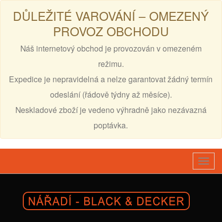
DŮLEŽITÉ VAROVÁNÍ – OMEZENÝ
PROVOZ OBCHODU
Náš internetový obchod je provozován v omezeném
režimu.
Expedice je nepravidelná a nelze garantovat žádný termín
odeslání (řádově týdny až měsíce).
Neskladové zboží je vedeno výhradně jako nezávazná
poptávka.