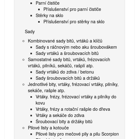
Parní čističe
Příslušenství pro parní čističe
Stěrky na sklo
Příslušenství pro stěrky na sklo
Sady
Kombinované sady bitů, vrtáků a klíčů
Sady s ráčnovým nebo aku šroubovákem
Sady vrtáků a šroubovacích bitů
Samostatné sady bitů, vrtáků, frézovacích
vrtáků, pilníků, sekáčů, rašplí atp.
Sady vrtáků do zdiva / betonu
Sady šroubovacích bitů a držáků
Jednotlivé bity, vrtáky, frézovací vrtáky, pilníky,
sekáče, rašple atp.
Vrtáky. frézy, frézovací vrtáky a pilníky do
kovu
Vrtáky, frézy a rotační rašple do dřeva
Vrtáky a sekáče do zdiva
Šroubovací bity a držáky bitů
Pilové listy a kotouče
Pilové listy pro mečové pily a pilu Scorpion