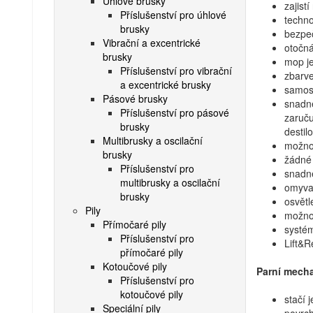
Úhlové brusky
zajist
Příslušenství pro úhlové
techno
brusky
bezpeč
Vibrační a excentrické
otočná
brusky
mop je
Příslušenství pro vibrační
zbarve
a excentrické brusky
samost
Pásové brusky
snadné
Příslušenství pro pásové
zaruču
brusky
destil
Multibrusky a oscilační
možnos
brusky
žádné 
Příslušenství pro
snadné
multibrusky a oscilační
omyvat
brusky
osvětl
Pily
možnos
Přímočaré pily
systém
Příslušenství pro
Lift&R
přímočaré pily
Kotoučové pily
Parní mech
Příslušenství pro
kotoučové pily
stačí 
Speciální pily
povrc