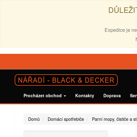
DŮLEŽI
Expedice je ne
Procházet obchod
Kontakty
Doprava
Ser
Domů
Domácí spotřebiče
Parní mopy, čističe a s