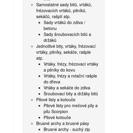
Samostatné sady bitů, vrtáků,
frézovacích vrtáků, pilníků,
sekáčů, rašplí atp.
Sady vrtáků do zdiva /
betonu
Sady šroubovacích bitů a
držáků
Jednotlivé bity, vrtáky, frézovací
vrtáky, pilníky, sekáče, rašple
atp.
Vrtáky. frézy, frézovací vrtáky
a pilníky do kovu
Vrtáky, frézy a rotační rašple
do dřeva
Vrtáky a sekáče do zdiva
Šroubovací bity a držáky bitů
Pilové listy a kotouče
Pilové listy pro mečové pily a
pilu Scorpion
Pilové kotouče
Brusné archy a brusné pásy
Brusné archy - suchý zip