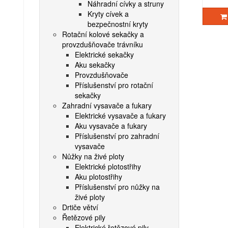
Náhradní cívky a struny
Kryty cívek a
bezpečnostní kryty
Rotační kolové sekačky a
provzdušňovače trávníku
Elektrické sekačky
Aku sekačky
Provzdušňovače
Příslušenství pro rotační
sekačky
Zahradní vysavače a fukary
Elektrické vysavače a fukary
Aku vysavače a fukary
Příslušenství pro zahradní
vysavače
Nůžky na živé ploty
Elektrické plotostřihy
Aku plotostřihy
Příslušenství pro nůžky na
živé ploty
Drtiče větví
Řetězové pily
Elektrické řetězové pily