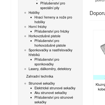
Příslušenství pro
speciální pily
Doporu
Hoblíky
Hnací řemeny a nože pro
hoblíky
Horní frézky
Příslušenství pro frézky
Horkovzdušné pistole
Příslušenství pro
horkovzdušné pistole
Sponkovačky a nastřelovačky
hřebíků
Příslušenství pro
sponkovačky
Lasery, dálkoměry, detektory
Zahradní technika
Strunové sekačky
Kluzn
Elektrické strunové sekačky
kobe
Aku strunové sekačky
Příslušenství pro strunové
sekačky