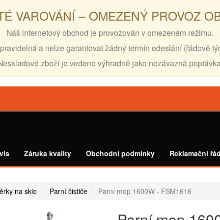
TÉ VAROVÁNÍ – OMEZENÝ PROVOZ 
Náš internetový obchod je provozován v omezeném režimu.
pravidelná a nelze garantovat žádný termín odeslání (řádově tý
Neskladové zboží je vedeno výhradně jako nezávazná poptávka
vis
Záruka kvality
Obchodní podmínky
Reklamační řá
těrky na sklo
Parní čističe
Parní mop 1600W - FSM1616
Parní mop 160