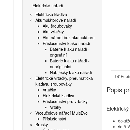
Elektrické nářadí
Elektrická kladiva
Akumulátorové nářadí
Aku šroubováky
Aku vrtačky
Aku nářadí bez akumulátoru
Příslušenství k aku nářadí
Baterie k aku nářadí -
originální
Baterie k aku nářadí -
neoriginální
Nabíječky k aku nářadí
Popis
Elektrické vrtačky, pneumatická
kladiva, šroubováky
Popis p
Vrtačky
Elektrická kladiva
Příslušenství pro vrtačky
Vrtáky
Elektrick
Víceúčelové nářadí MultiEvo
Příslušenství
dokáže
Brusky
šetří 