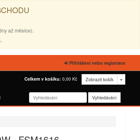
OBCHODU
dny až měsíce).
.
Přihlášení nebo registrace
Celkem v košíku:
0,00 Kč
Zobrazit košík
d
0W - FSM1616