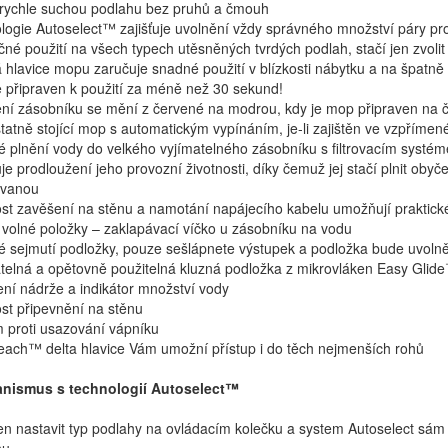
í rychle suchou podlahu bez pruhů a čmouh
logie Autoselect™ zajišťuje uvolnění vždy správného množství páry pr
né použití na všech typech utěsněných tvrdých podlah, stačí jen zvoli
 hlavice mopu zaručuje snadné použití v blízkosti nábytku a na špatně
 připraven k použití za méně než 30 sekund!
ní zásobníku se mění z červené na modrou, kdy je mop připraven na č
atně stojící mop s automatickým vypínáním, je-li zajištěn ve vzpřímen
 plnění vody do velkého vyjímatelného zásobníku s filtrovacím systé
je prodloužení jeho provozní životnosti, díky čemuž jej stačí plnit ob
ovanou
t zavěšení na stěnu a namotání napájecího kabelu umožňují praktick
volné položky – zaklapávací víčko u zásobníku na vodu
 sejmutí podložky, pouze sešlápnete výstupek a podložka bude uvoln
elná a opětovně použitelná kluzná podložka z mikrovláken Easy Glide
ení nádrže a indikátor množství vody
t připevnění na stěnu
 proti usazování vápníku
each™ delta hlavice Vám umožní přístup i do těch nejmenších rohů
anismus s technologií Autoselect™
jen nastavit typ podlahy na ovládacím kolečku a system Autoselect sám 
hu