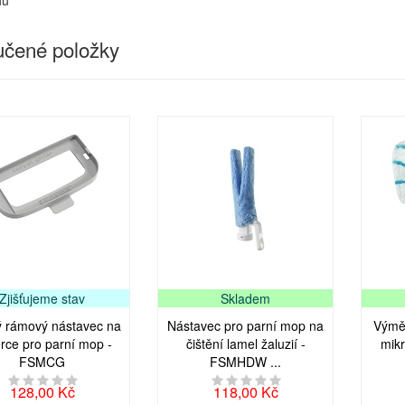
čené položky
Zjišťujeme stav
Skladem
ý rámový nástavec na
Nástavec pro parní mop na
Výměn
rce pro parní mop -
čištění lamel žaluzií -
mikr
FSMCG
FSMHDW ...
128,00 Kč
118,00 Kč