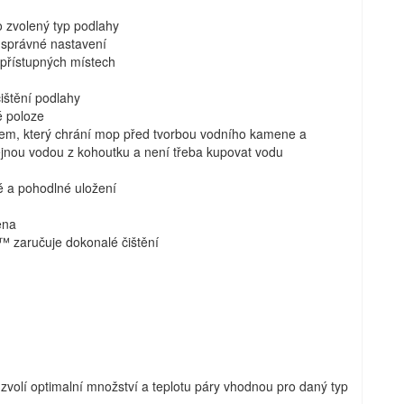
o zvolený typ podlahy
t správné nastavení
 přístupných místech
ištění podlahy
é poloze
mem, který chrání mop před tvorbou vodního kamene a
yčejnou vodou z kohoutku a není třeba kupovat vodu
é a pohodlné uložení
ěna
™ zaručuje dokonalé čištění
zvolí optimalní množství a teplotu páry vhodnou pro daný typ