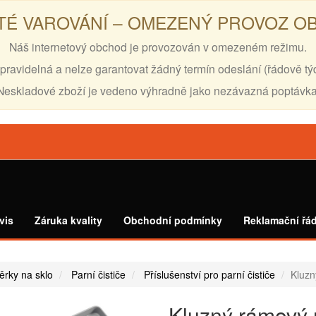
TÉ VAROVÁNÍ – OMEZENÝ PROVOZ 
Náš internetový obchod je provozován v omezeném režimu.
pravidelná a nelze garantovat žádný termín odeslání (řádově tý
Neskladové zboží je vedeno výhradně jako nezávazná poptávka
vis
Záruka kvality
Obchodní podmínky
Reklamační řá
těrky na sklo
Parní čističe
Příslušenství pro parní čističe
Kluzn
Kluzný rámový 