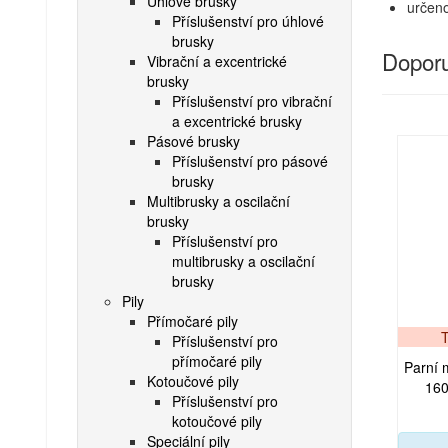
Úhlové brusky
určen
Příslušenství pro úhlové
brusky
Doporu
Vibrační a excentrické
brusky
Příslušenství pro vibrační
a excentrické brusky
Pásové brusky
Příslušenství pro pásové
brusky
Multibrusky a oscilační
brusky
Příslušenství pro
multibrusky a oscilační
brusky
Pily
Přímočaré pily
Příslušenství pro
přímočaré pily
Parní 
Kotoučové pily
16
Příslušenství pro
kotoučové pily
Speciální pily