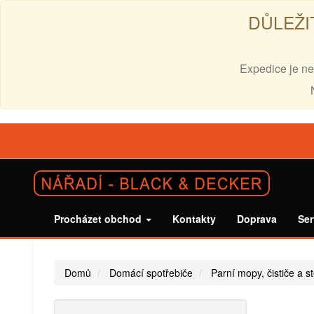
DŮLEŽI
Expedice je ne
Procházet obchod
Kontakty
Doprava
Ser
Domů
Domácí spotřebiče
Parní mopy, čističe a s