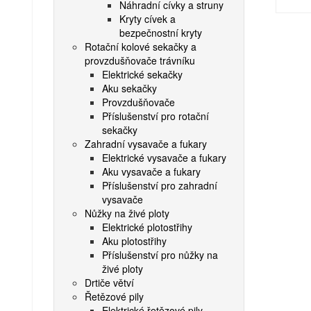
Náhradní cívky a struny
Kryty cívek a
bezpečnostní kryty
Rotační kolové sekačky a
provzdušňovače trávníku
Elektrické sekačky
Aku sekačky
Provzdušňovače
Příslušenství pro rotační
sekačky
Zahradní vysavače a fukary
Elektrické vysavače a fukary
Aku vysavače a fukary
Příslušenství pro zahradní
vysavače
Nůžky na živé ploty
Elektrické plotostřihy
Aku plotostřihy
Příslušenství pro nůžky na
živé ploty
Drtiče větví
Řetězové pily
Elektrické řetězové pily