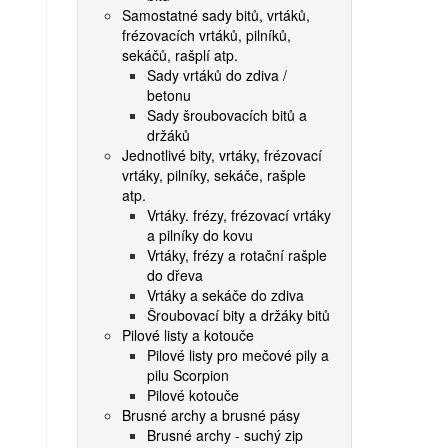
Samostatné sady bitů, vrtáků,
frézovacích vrtáků, pilníků,
sekáčů, rašplí atp.
Sady vrtáků do zdiva /
betonu
Sady šroubovacích bitů a
držáků
Jednotlivé bity, vrtáky, frézovací
vrtáky, pilníky, sekáče, rašple
atp.
Vrtáky. frézy, frézovací vrtáky
a pilníky do kovu
Vrtáky, frézy a rotační rašple
do dřeva
Vrtáky a sekáče do zdiva
Šroubovací bity a držáky bitů
Pilové listy a kotouče
Pilové listy pro mečové pily a
pilu Scorpion
Pilové kotouče
Brusné archy a brusné pásy
Brusné archy - suchý zip