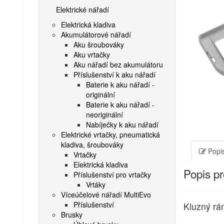
Elektrické nářadí
Elektrická kladiva
Akumulátorové nářadí
Aku šroubováky
Aku vrtačky
Aku nářadí bez akumulátoru
Příslušenství k aku nářadí
Baterie k aku nářadí -
originální
Baterie k aku nářadí -
neoriginální
Nabíječky k aku nářadí
Elektrické vrtačky, pneumatická
kladiva, šroubováky
Popis
Vrtačky
Elektrická kladiva
Popis p
Příslušenství pro vrtačky
Vrtáky
Víceúčelové nářadí MultiEvo
Příslušenství
Kluzný rá
Brusky