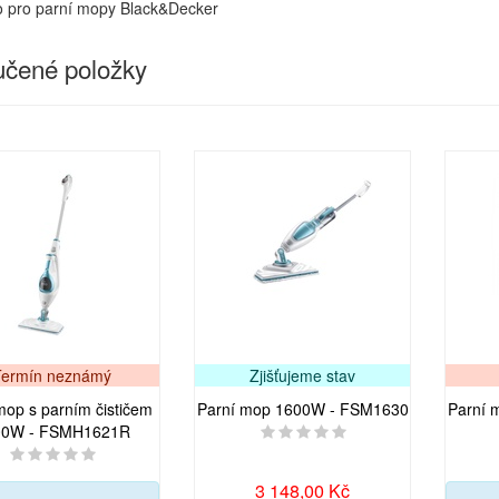
o pro parní mopy Black&Decker
čené položky
Termín neznámý
Zjišťujeme stav
mop s parním čističem
Parní mop 1600W - FSM1630
Parní 
00W - FSMH1621R
3 148,00 Kč