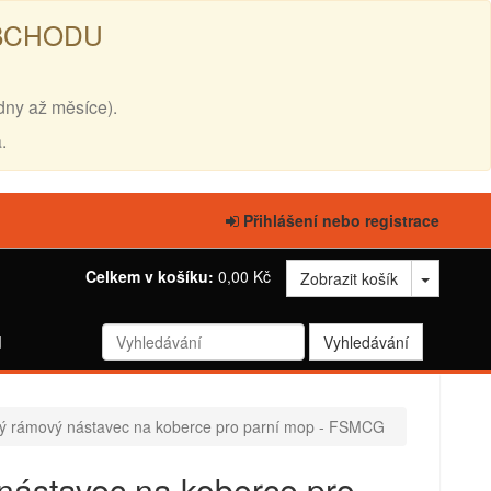
OBCHODU
dny až měsíce).
.
Přihlášení nebo registrace
Celkem v košíku:
0,00 Kč
Zobrazit košík
d
ý rámový nástavec na koberce pro parní mop - FSMCG
nástavec na koberce pro