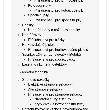
Příslušenství pro přímočaré pily
Kotoučové pily
Příslušenství pro kotoučové pily
Speciální pily
Příslušenství pro speciální pily
Hoblíky
Hnací řemeny a nože pro hoblíky
Horní frézky
Příslušenství pro frézky
Horkovzdušné pistole
Příslušenství pro horkovzdušné pistole
Sponkovačky a nastřelovačky hřebíků
Příslušenství pro sponkovačky
Lasery, dálkoměry, detektory
Zahradní technika
Strunové sekačky
Elektrické strunové sekačky
Aku strunové sekačky
Příslušenství pro strunové sekačky
Náhradní cívky a struny
Kryty cívek a bezpečnostní kryty
Rotační kolové sekačky a provzdušňovače