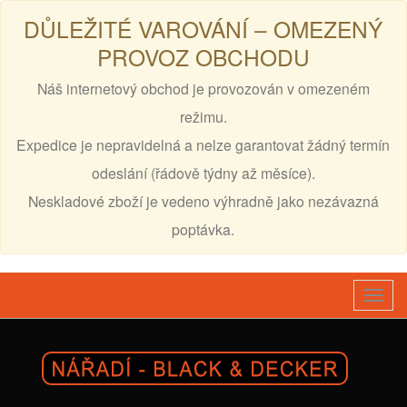
DŮLEŽITÉ VAROVÁNÍ – OMEZENÝ
PROVOZ OBCHODU
Náš internetový obchod je provozován v omezeném
režimu.
Expedice je nepravidelná a nelze garantovat žádný termín
odeslání (řádově týdny až měsíce).
Neskladové zboží je vedeno výhradně jako nezávazná
poptávka.