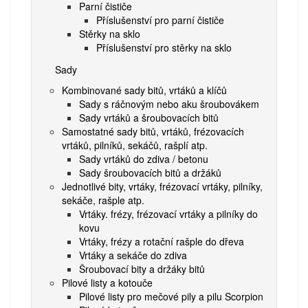
Parní čističe
Příslušenství pro parní čističe
Stěrky na sklo
Příslušenství pro stěrky na sklo
Sady
Kombinované sady bitů, vrtáků a klíčů
Sady s ráčnovým nebo aku šroubovákem
Sady vrtáků a šroubovacích bitů
Samostatné sady bitů, vrtáků, frézovacích
vrtáků, pilníků, sekáčů, rašplí atp.
Sady vrtáků do zdiva / betonu
Sady šroubovacích bitů a držáků
Jednotlivé bity, vrtáky, frézovací vrtáky, pilníky,
sekáče, rašple atp.
Vrtáky. frézy, frézovací vrtáky a pilníky do
kovu
Vrtáky, frézy a rotační rašple do dřeva
Vrtáky a sekáče do zdiva
Šroubovací bity a držáky bitů
Pilové listy a kotouče
Pilové listy pro mečové pily a pilu Scorpion