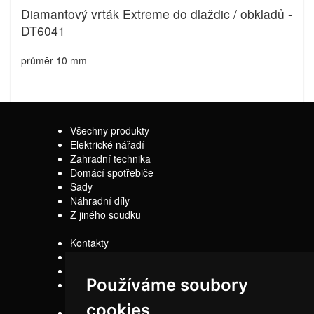
Diamantový vrták Extreme do dlaždic / obkladů -
DT6041
průměr 10 mm
Všechny produkty
Elektrické nářadí
Zahradní technika
Domácí spotřebiče
Sady
Náhradní díly
Z jiného soudku
Kontakty
Doprava
Servis
Používáme soubory
Obchodní
podmínky
cookies
Reklamační řád