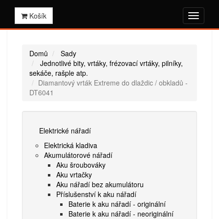
Košík
Domů
Sady
Jednotlivé bity, vrtáky, frézovací vrtáky, pilníky,
sekáče, rašple atp.
Diamantový vrták Extreme do dlaždic / obkladů -
DT6041
Elektrické nářadí
Elektrická kladiva
Akumulátorové nářadí
Aku šroubováky
Aku vrtačky
Aku nářadí bez akumulátoru
Příslušenství k aku nářadí
Baterie k aku nářadí - originální
Baterie k aku nářadí - neoriginální