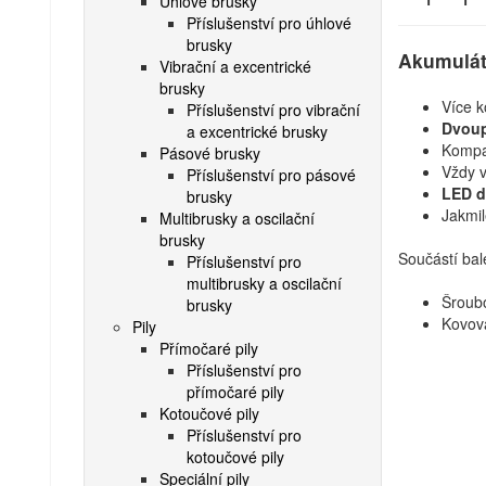
Úhlové brusky
Příslušenství pro úhlové
brusky
Akumulát
Vibrační a excentrické
brusky
Více k
Příslušenství pro vibrační
Dvoup
a excentrické brusky
Kompat
Pásové brusky
Vždy ví
Příslušenství pro pásové
LED d
brusky
Jakmil
Multibrusky a oscilační
brusky
Součástí bal
Příslušenství pro
multibrusky a oscilační
Šroub
brusky
Kovov
Pily
Přímočaré pily
Příslušenství pro
přímočaré pily
Kotoučové pily
Příslušenství pro
kotoučové pily
Speciální pily