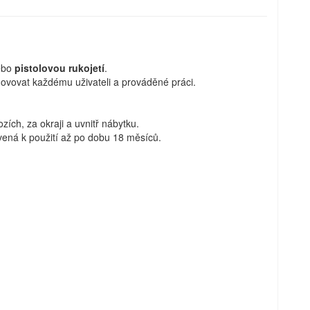
ebo
pistolovou rukojetí
.
hovovat každému uživateli a prováděné práci.
zích, za okraji a uvnitř nábytku.
avená k použití až po dobu 18 měsíců.