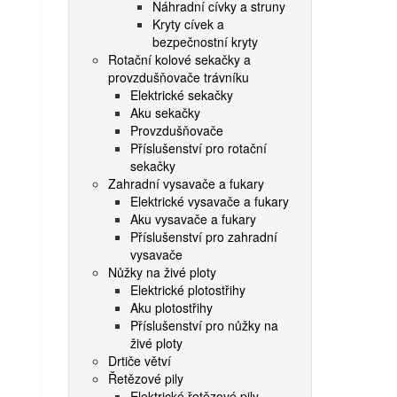
Náhradní cívky a struny
Kryty cívek a
bezpečnostní kryty
Rotační kolové sekačky a
provzdušňovače trávníku
Elektrické sekačky
Aku sekačky
Provzdušňovače
Příslušenství pro rotační
sekačky
Zahradní vysavače a fukary
Elektrické vysavače a fukary
Aku vysavače a fukary
Příslušenství pro zahradní
vysavače
Nůžky na živé ploty
Elektrické plotostřihy
Aku plotostřihy
Příslušenství pro nůžky na
živé ploty
Drtiče větví
Řetězové pily
Elektrické řetězové pily