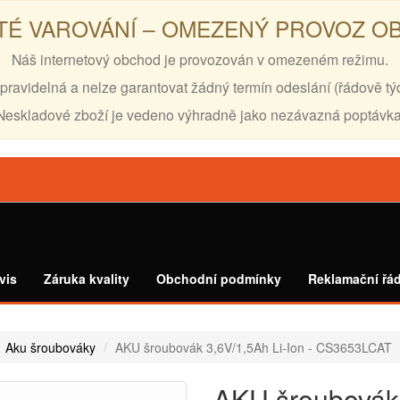
TÉ VAROVÁNÍ – OMEZENÝ PROVOZ 
Náš internetový obchod je provozován v omezeném režimu.
pravidelná a nelze garantovat žádný termín odeslání (řádově tý
Neskladové zboží je vedeno výhradně jako nezávazná poptávka
vis
Záruka kvality
Obchodní podmínky
Reklamační řá
Aku šroubováky
AKU šroubovák 3,6V/1,5Ah Li-Ion - CS3653LCAT
AKU šroubovák 