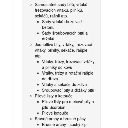
Samostatné sady bitů, vrtáků,
frézovacích vrtáků, pilníků,
sekáčů, rašplí atp.
Sady vrtáků do zdiva /
betonu
Sady šroubovacích bitů a
držáků
Jednotlivé bity, vrtáky, frézovací
vrtáky, pilníky, sekáče, rašple
atp.
Vrtáky. frézy, frézovací vrtáky
a pilníky do kovu
Vrtáky, frézy a rotační rašple
do dřeva
Vrtáky a sekáče do zdiva
Šroubovací bity a držáky bitů
Pilové listy a kotouče
Pilové listy pro mečové pily a
pilu Scorpion
Pilové kotouče
Brusné archy a brusné pásy
Brusné archy - suchý zip