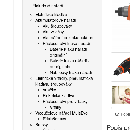
Elektrické nářadí
Elektrická kladiva
Akumulátorové nářadí
Aku šroubováky
Aku vrtačky
Aku nářadí bez akumulátoru
Příslušenství k aku nářadí
Baterie k aku nářadí -
originální
Baterie k aku nářadí -
neoriginální
Nabíječky k aku nářadí
Elektrické vrtačky, pneumatická
kladiva, šroubováky
Vrtačky
Elektrická kladiva
Příslušenství pro vrtačky
Vrtáky
Víceúčelové nářadí MultiEvo
Popis
Příslušenství
Brusky
Popis p