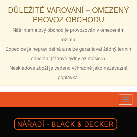
DŮLEŽITÉ VAROVÁNÍ – OMEZENÝ
PROVOZ OBCHODU
Náš internetový obchod je provozován v omezeném
režimu.
Expedice je nepravidelná a nelze garantovat žádný termín
odeslání (řádově týdny až měsíce).
Neskladové zboží je vedeno výhradně jako nezávazná
poptávka.