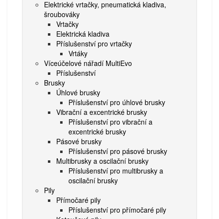
Elektrické vrtačky, pneumatická kladiva,
šroubováky
Vrtačky
Elektrická kladiva
Příslušenství pro vrtačky
Vrtáky
Víceúčelové nářadí MultiEvo
Příslušenství
Brusky
Úhlové brusky
Příslušenství pro úhlové brusky
Vibrační a excentrické brusky
Příslušenství pro vibrační a
excentrické brusky
Pásové brusky
Příslušenství pro pásové brusky
Multibrusky a oscilační brusky
Příslušenství pro multibrusky a
oscilační brusky
Pily
Přímočaré pily
Příslušenství pro přímočaré pily