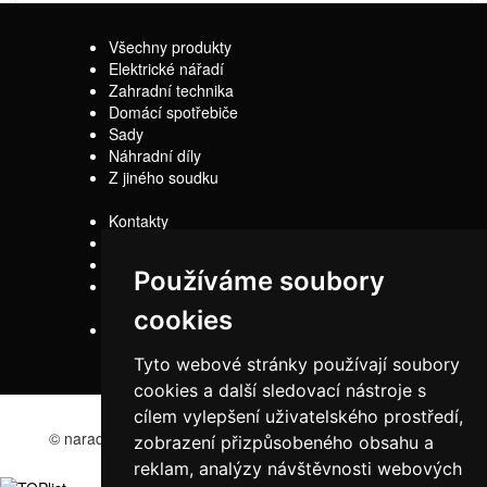
Všechny produkty
Elektrické nářadí
Zahradní technika
Domácí spotřebiče
Sady
Náhradní díly
Z jiného soudku
Kontakty
Doprava
Servis
Používáme soubory
Obchodní
podmínky
cookies
Reklamační řád
Tyto webové stránky používají soubory
cookies a další sledovací nástroje s
cílem vylepšení uživatelského prostředí,
© naradi-bd.cz 2016
zobrazení přizpůsobeného obsahu a
reklam, analýzy návštěvnosti webových