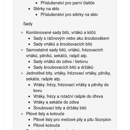
Příslušenství pro parní čističe
Stěrky na sklo
Příslušenství pro stěrky na sklo
Sady
Kombinované sady bitů, vrtáků a klíčů
Sady s ráčnovým nebo aku šroubovákem
Sady vrtáků a šroubovacích bitů
Samostatné sady bitů, vrtáků, frézovacích
vrtáků, pilníků, sekáčů, rašplí atp.
Sady vrtáků do zdiva / betonu
Sady šroubovacích bitů a držáků
Jednotlivé bity, vrtáky, frézovací vrtáky, pilníky,
sekáče, rašple atp.
Vrtáky. frézy, frézovací vrtáky a pilníky do
kovu
Vrtáky, frézy a rotační rašple do dřeva
Vrtáky a sekáče do zdiva
Šroubovací bity a držáky bitů
Pilové listy a kotouče
Pilové listy pro mečové pily a pilu Scorpion
Pilové kotouče