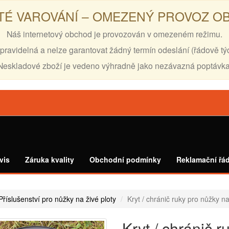
TÉ VAROVÁNÍ – OMEZENÝ PROVOZ 
Náš internetový obchod je provozován v omezeném režimu.
pravidelná a nelze garantovat žádný termín odeslání (řádově tý
Neskladové zboží je vedeno výhradně jako nezávazná poptávka
vis
Záruka kvality
Obchodní podmínky
Reklamační řá
Příslušenství pro nůžky na živé ploty
Kryt / chránič ruky pro nůžky n
Kryt / chránič r