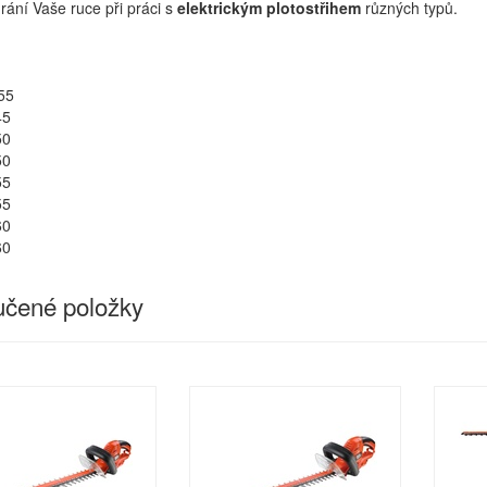
hrání Vaše ruce při práci s
elektrickým plotostřihem
různých typů.
55
45
50
50
55
55
60
60
čené položky