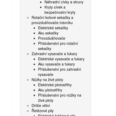
Náhradní cívky a struny
Kryty cívek a
bezpečnostní kryty
Rotační kolové sekačky a
provzdušňovače trávníku
Elektrické sekačky
Aku sekačky
Provzdušňovače
Příslušenství pro rotační
sekačky
Zahradní vysavače a fukary
Elektrické vysavače a fukary
Aku vysavače a fukary
Příslušenství pro zahradní
vysavače
Nůžky na živé ploty
Elektrické plotostřihy
Aku plotostřihy
Příslušenství pro nůžky na
živé ploty
Drtiče větví
Řetězové pily
Elektrické řetězové pily