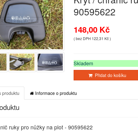
90595622
148,00 Kč
( bez DPH 122,31 Kč )
Skladem
Přidat do košíku
 produktu
Informace o produktu
roduktu
ánič ruky pro nůžky na plot - 90595622