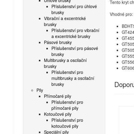
Úhlové brusky
Tento kryt c
Příslušenství pro úhlové
brusky
Vhodné pro:
Vibrační a excentrické
brusky
BDHT
Příslušenství pro vibrační
GT42
a excentrické brusky
GT45
Pásové brusky
GT50
Příslušenství pro pásové
GT50
brusky
GT55
Multibrusky a oscilační
GT55
brusky
GT60
Příslušenství pro
multibrusky a oscilační
Doporu
brusky
Pily
Přímočaré pily
Příslušenství pro
přímočaré pily
Kotoučové pily
Příslušenství pro
kotoučové pily
Speciální pily