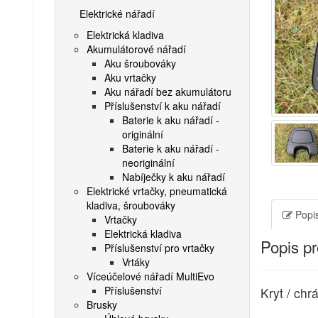
Elektrické nářadí
Elektrická kladiva
Akumulátorové nářadí
Aku šroubováky
Aku vrtačky
Aku nářadí bez akumulátoru
Příslušenství k aku nářadí
Baterie k aku nářadí -
originální
Baterie k aku nářadí -
neoriginální
Nabíječky k aku nářadí
Elektrické vrtačky, pneumatická
kladiva, šroubováky
Popis
Vrtačky
Elektrická kladiva
Popis p
Příslušenství pro vrtačky
Vrtáky
Víceúčelové nářadí MultiEvo
Příslušenství
Kryt / chr
Brusky