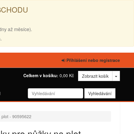
OBCHODU
dny až měsíce).
.
Přihlášení nebo registrace
Celkem v košíku:
0,00 Kč
Zobrazit košík
d
a plot - 90595622
uky pro nůžky na plot -