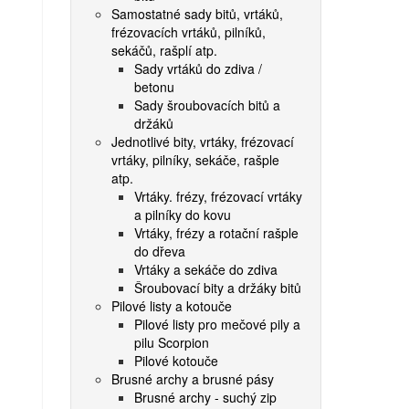
Samostatné sady bitů, vrtáků,
frézovacích vrtáků, pilníků,
sekáčů, rašplí atp.
Sady vrtáků do zdiva /
betonu
Sady šroubovacích bitů a
držáků
Jednotlivé bity, vrtáky, frézovací
vrtáky, pilníky, sekáče, rašple
atp.
Vrtáky. frézy, frézovací vrtáky
a pilníky do kovu
Vrtáky, frézy a rotační rašple
do dřeva
Vrtáky a sekáče do zdiva
Šroubovací bity a držáky bitů
Pilové listy a kotouče
Pilové listy pro mečové pily a
pilu Scorpion
Pilové kotouče
Brusné archy a brusné pásy
Brusné archy - suchý zip