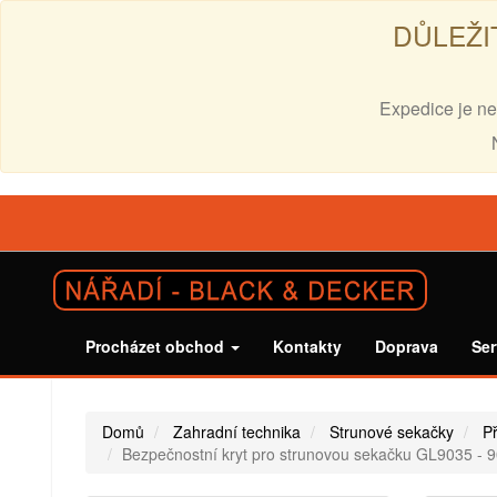
DŮLEŽI
Expedice je ne
Procházet obchod
Kontakty
Doprava
Ser
Domů
Zahradní technika
Strunové sekačky
Př
Bezpečnostní kryt pro strunovou sekačku GL9035 - 