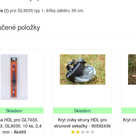
e (!)
pro GL9035 typ 1, šířka záběru 35 cm.
čené položky
Skladem
Skladem
na HDL pro GL7033,
Kryt cívky struny HDL pro
Kryt c
, GL9035, 10 ks, 2,4
strunové sekačky - 90592436
mm - A6489