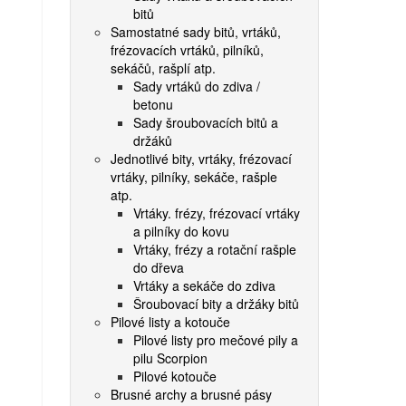
bitů
Samostatné sady bitů, vrtáků,
frézovacích vrtáků, pilníků,
sekáčů, rašplí atp.
Sady vrtáků do zdiva /
betonu
Sady šroubovacích bitů a
držáků
Jednotlivé bity, vrtáky, frézovací
vrtáky, pilníky, sekáče, rašple
atp.
Vrtáky. frézy, frézovací vrtáky
a pilníky do kovu
Vrtáky, frézy a rotační rašple
do dřeva
Vrtáky a sekáče do zdiva
Šroubovací bity a držáky bitů
Pilové listy a kotouče
Pilové listy pro mečové pily a
pilu Scorpion
Pilové kotouče
Brusné archy a brusné pásy