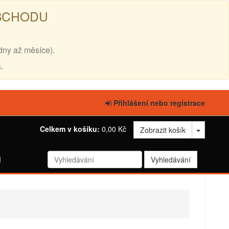
OBCHODU
dny až měsíce).
.
Přihlášení nebo registrace
Celkem v košíku:
0,00 Kč
Zobrazit košík
d