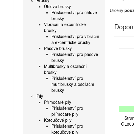
Brusky
Úhlové brusky
Určený
pouz
Příslušenství pro úhlové
brusky
Vibrační a excentrické
Doporu
brusky
Příslušenství pro vibrační
a excentrické brusky
Pásové brusky
Příslušenství pro pásové
brusky
Multibrusky a oscilační
brusky
Příslušenství pro
multibrusky a oscilační
brusky
Pily
Přímočaré pily
Příslušenství pro
přímočaré pily
Stru
Kotoučové pily
GL8033
Příslušenství pro
kotoučové pily