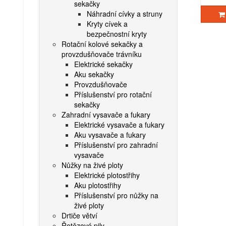
sekačky
Náhradní cívky a struny
Kryty cívek a
bezpečnostní kryty
Rotační kolové sekačky a
provzdušňovače trávníku
Elektrické sekačky
Aku sekačky
Provzdušňovače
Příslušenství pro rotační
sekačky
Zahradní vysavače a fukary
Elektrické vysavače a fukary
Aku vysavače a fukary
Příslušenství pro zahradní
vysavače
Nůžky na živé ploty
Elektrické plotostřihy
Aku plotostřihy
Příslušenství pro nůžky na
živé ploty
Drtiče větví
Řetězové pily