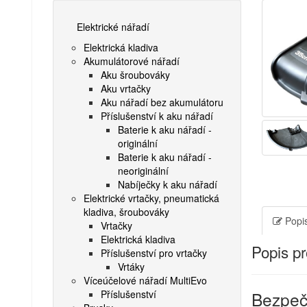
Elektrické nářadí
Elektrická kladiva
Akumulátorové nářadí
Aku šroubováky
Aku vrtačky
Aku nářadí bez akumulátoru
Příslušenství k aku nářadí
Baterie k aku nářadí -
originální
Baterie k aku nářadí -
neoriginální
Nabíječky k aku nářadí
Elektrické vrtačky, pneumatická
kladiva, šroubováky
Popis
Vrtačky
Elektrická kladiva
Popis p
Příslušenství pro vrtačky
Vrtáky
Víceúčelové nářadí MultiEvo
Příslušenství
Bezpeč