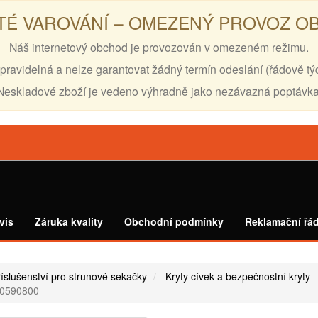
TÉ VAROVÁNÍ – OMEZENÝ PROVOZ 
Náš internetový obchod je provozován v omezeném režimu.
pravidelná a nelze garantovat žádný termín odeslání (řádově tý
Neskladové zboží je vedeno výhradně jako nezávazná poptávka
vis
Záruka kvality
Obchodní podmínky
Reklamační řá
íslušenství pro strunové sekačky
Kryty cívek a bezpečnostní kryty
90590800