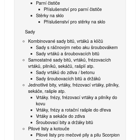
Parní čističe
Příslušenství pro parní čističe
Stěrky na sklo
Příslušenství pro stěrky na sklo
Sady
Kombinované sady bitů, vrtáků a klíčů
Sady s ráčnovým nebo aku šroubovákem
Sady vrtáků a šroubovacích bitů
Samostatné sady bitů, vrtáků, frézovacích
vrtáků, pilníků, sekáčů, rašplí atp.
Sady vrtáků do zdiva / betonu
Sady šroubovacích bitů a držáků
Jednotlivé bity, vrtáky, frézovací vrtáky, pilníky,
sekáče, rašple atp.
Vrtáky. frézy, frézovací vrtáky a pilníky do
kovu
Vrtáky, frézy a rotační rašple do dřeva
Vrtáky a sekáče do zdiva
Šroubovací bity a držáky bitů
Pilové listy a kotouče
Pilové listy pro mečové pily a pilu Scorpion