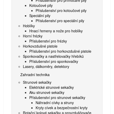
Příslušenství pro přímočaré pily
Kotoučové pily
Příslušenství pro kotoučové pily
Speciální pily
Příslušenství pro speciální pily
Hoblíky
Hnací řemeny a nože pro hoblíky
Horní frézky
Příslušenství pro frézky
Horkovzdušné pistole
Příslušenství pro horkovzdušné pistole
Sponkovačky a nastřelovačky hřebíků
Příslušenství pro sponkovačky
Lasery, dálkoměry, detektory
Zahradní technika
Strunové sekačky
Elektrické strunové sekačky
Aku strunové sekačky
Příslušenství pro strunové sekačky
Náhradní cívky a struny
Kryty cívek a bezpečnostní kryty
Rotační kolové sekačky a provzdušňovače