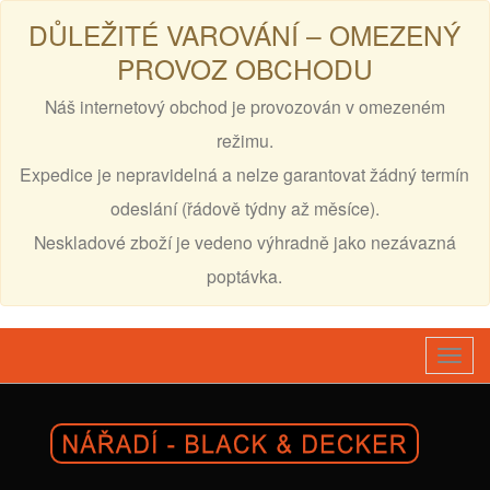
DŮLEŽITÉ VAROVÁNÍ – OMEZENÝ
PROVOZ OBCHODU
Náš internetový obchod je provozován v omezeném
režimu.
Expedice je nepravidelná a nelze garantovat žádný termín
odeslání (řádově týdny až měsíce).
Neskladové zboží je vedeno výhradně jako nezávazná
poptávka.