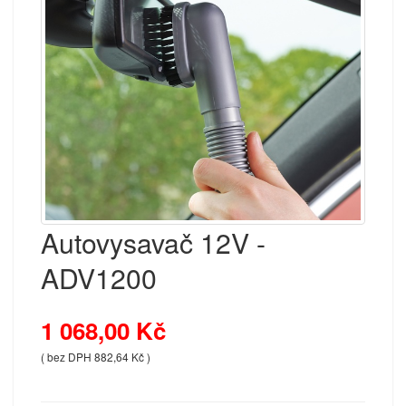
Autovysavač 12V -
ADV1200
1 068,00 Kč
( bez DPH 882,64 Kč )