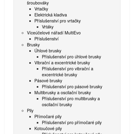
šroubováky
Vrtačky
Elektrická kladiva
Příslušenství pro vrtačky
Vrtáky
Víceúčelové nářadí MultiEvo
Příslušenství
Brusky
Úhlové brusky
Příslušenství pro úhlové brusky
Vibrační a excentrické brusky
Příslušenství pro vibrační a
excentrické brusky
Pásové brusky
Příslušenství pro pásové brusky
Multibrusky a oscilační brusky
Příslušenství pro multibrusky a
oscilační brusky
Pily
Přímočaré pily
Příslušenství pro přímočaré pily
Kotoučové pily