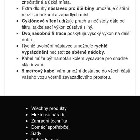
znečistěná a úzká místa.
Extra dlouhý
nástavec pro štěrbiny
umožňuje čištění
mezi sedačkami a zapadlých míst.
Cyklónové víření
udržuje prach a nečistoty dále od
filtru, takže sací výkon zůstává silný.
Dvojnásobná filtrace
poskytuje vysoký výkon na delší
dobu.
Rychlé uvolnění nástavce umožňuje
rychlé
vyprázdnění
nečistot
ze sběrné nádoby
.
Kabel může být namotán kolem vysavače pro snadné
skladování.
5 metrový kabel
vám umožní dostat se do všech částí
vašeho vozu včetně zavazadlového prostoru.
Všechny produkty
Elektrické nářadí
Zahradní technika
Domácí spotřebiče
Sady
Náhradní díly