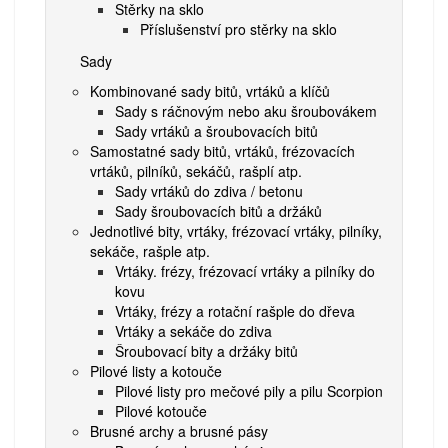
Stěrky na sklo
Příslušenství pro stěrky na sklo
Sady
Kombinované sady bitů, vrtáků a klíčů
Sady s ráčnovým nebo aku šroubovákem
Sady vrtáků a šroubovacích bitů
Samostatné sady bitů, vrtáků, frézovacích
vrtáků, pilníků, sekáčů, rašplí atp.
Sady vrtáků do zdiva / betonu
Sady šroubovacích bitů a držáků
Jednotlivé bity, vrtáky, frézovací vrtáky, pilníky,
sekáče, rašple atp.
Vrtáky. frézy, frézovací vrtáky a pilníky do
kovu
Vrtáky, frézy a rotační rašple do dřeva
Vrtáky a sekáče do zdiva
Šroubovací bity a držáky bitů
Pilové listy a kotouče
Pilové listy pro mečové pily a pilu Scorpion
Pilové kotouče
Brusné archy a brusné pásy