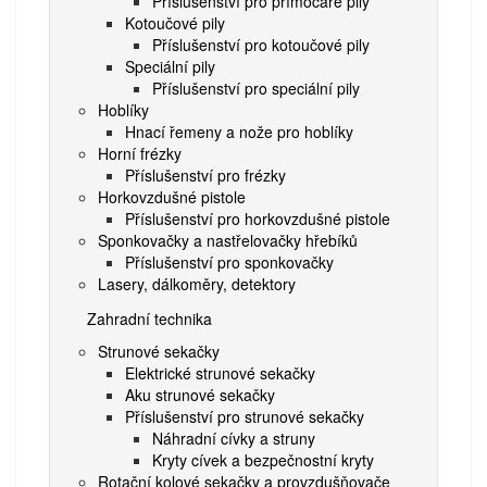
Příslušenství pro přímočaré pily
Kotoučové pily
Příslušenství pro kotoučové pily
Speciální pily
Příslušenství pro speciální pily
Hoblíky
Hnací řemeny a nože pro hoblíky
Horní frézky
Příslušenství pro frézky
Horkovzdušné pistole
Příslušenství pro horkovzdušné pistole
Sponkovačky a nastřelovačky hřebíků
Příslušenství pro sponkovačky
Lasery, dálkoměry, detektory
Zahradní technika
Strunové sekačky
Elektrické strunové sekačky
Aku strunové sekačky
Příslušenství pro strunové sekačky
Náhradní cívky a struny
Kryty cívek a bezpečnostní kryty
Rotační kolové sekačky a provzdušňovače