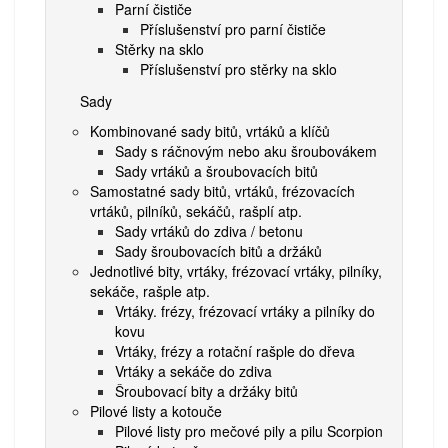
Parní čističe
Příslušenství pro parní čističe
Stěrky na sklo
Příslušenství pro stěrky na sklo
Sady
Kombinované sady bitů, vrtáků a klíčů
Sady s ráčnovým nebo aku šroubovákem
Sady vrtáků a šroubovacích bitů
Samostatné sady bitů, vrtáků, frézovacích
vrtáků, pilníků, sekáčů, rašplí atp.
Sady vrtáků do zdiva / betonu
Sady šroubovacích bitů a držáků
Jednotlivé bity, vrtáky, frézovací vrtáky, pilníky,
sekáče, rašple atp.
Vrtáky. frézy, frézovací vrtáky a pilníky do
kovu
Vrtáky, frézy a rotační rašple do dřeva
Vrtáky a sekáče do zdiva
Šroubovací bity a držáky bitů
Pilové listy a kotouče
Pilové listy pro mečové pily a pilu Scorpion