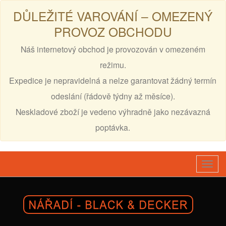
DŮLEŽITÉ VAROVÁNÍ – OMEZENÝ
PROVOZ OBCHODU
Náš internetový obchod je provozován v omezeném
režimu.
Expedice je nepravidelná a nelze garantovat žádný termín
odeslání (řádově týdny až měsíce).
Neskladové zboží je vedeno výhradně jako nezávazná
poptávka.