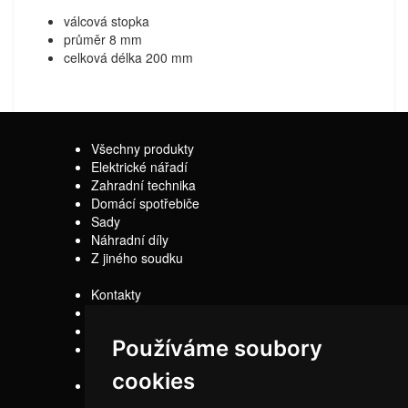
válcová stopka
průměr 8 mm
celková délka 200 mm
Všechny produkty
Elektrické nářadí
Zahradní technika
Domácí spotřebiče
Sady
Náhradní díly
Z jiného soudku
Kontakty
Doprava
Servis
Používáme soubory
Obchodní
podmínky
cookies
Reklamační řád