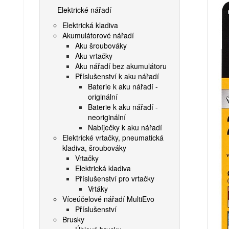
Elektrické nářadí
Elektrická kladiva
Akumulátorové nářadí
Aku šroubováky
Aku vrtačky
Aku nářadí bez akumulátoru
Příslušenství k aku nářadí
Baterie k aku nářadí -
originální
Baterie k aku nářadí -
neoriginální
Nabíječky k aku nářadí
Elektrické vrtačky, pneumatická
kladiva, šroubováky
Vrtačky
Elektrická kladiva
Příslušenství pro vrtačky
Vrtáky
Víceúčelové nářadí MultiEvo
Příslušenství
Brusky