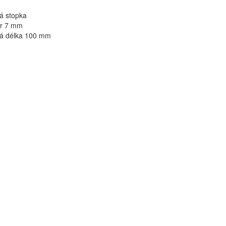
á stopka
r 7 mm
vá délka 100 mm