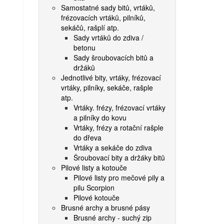
Samostatné sady bitů, vrtáků,
frézovacích vrtáků, pilníků,
sekáčů, rašplí atp.
Sady vrtáků do zdiva /
betonu
Sady šroubovacích bitů a
držáků
Jednotlivé bity, vrtáky, frézovací
vrtáky, pilníky, sekáče, rašple
atp.
Vrtáky. frézy, frézovací vrtáky
a pilníky do kovu
Vrtáky, frézy a rotační rašple
do dřeva
Vrtáky a sekáče do zdiva
Šroubovací bity a držáky bitů
Pilové listy a kotouče
Pilové listy pro mečové pily a
pilu Scorpion
Pilové kotouče
Brusné archy a brusné pásy
Brusné archy - suchý zip