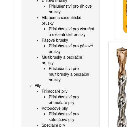
Úhlové brusky
Příslušenství pro úhlové
brusky
Vibrační a excentrické
brusky
Příslušenství pro vibrační
a excentrické brusky
Pásové brusky
Příslušenství pro pásové
brusky
Multibrusky a oscilační
brusky
Příslušenství pro
multibrusky a oscilační
brusky
Pily
Přímočaré pily
Příslušenství pro
přímočaré pily
Kotoučové pily
Příslušenství pro
kotoučové pily
Speciální pily