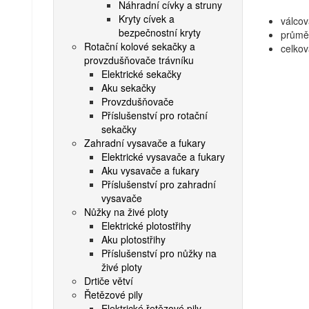
Náhradní cívky a struny
Kryty cívek a
válcov
bezpečnostní kryty
průmě
Rotační kolové sekačky a
celko
provzdušňovače trávníku
Elektrické sekačky
Aku sekačky
Provzdušňovače
Příslušenství pro rotační
sekačky
Zahradní vysavače a fukary
Elektrické vysavače a fukary
Aku vysavače a fukary
Příslušenství pro zahradní
vysavače
Nůžky na živé ploty
Elektrické plotostřihy
Aku plotostřihy
Příslušenství pro nůžky na
živé ploty
Drtiče větví
Řetězové pily
Elektrické řetězové pily