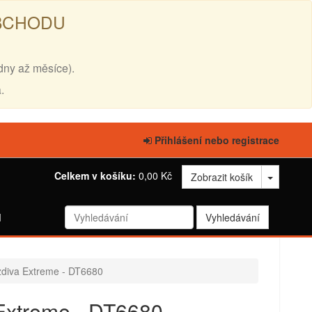
OBCHODU
dny až měsíce).
.
Přihlášení nebo registrace
Celkem v košíku:
0,00 Kč
Zobrazit košík
d
zdiva Extreme - DT6680
 Extreme - DT6680