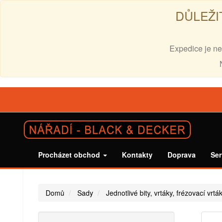
DŮLEŽI
Expedice je ne
Procházet obchod
Kontakty
Doprava
Ser
Domů
Sady
Jednotlivé bity, vrtáky, frézovací vrtá