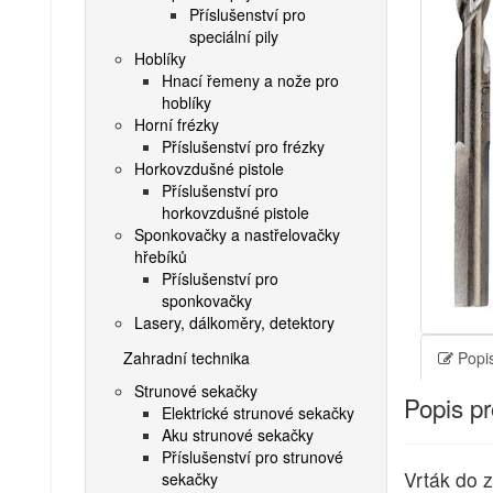
Příslušenství pro
speciální pily
Hoblíky
Hnací řemeny a nože pro
hoblíky
Horní frézky
Příslušenství pro frézky
Horkovzdušné pistole
Příslušenství pro
horkovzdušné pistole
Sponkovačky a nastřelovačky
hřebíků
Příslušenství pro
sponkovačky
Lasery, dálkoměry, detektory
Zahradní technika
Popis
Strunové sekačky
Popis p
Elektrické strunové sekačky
Aku strunové sekačky
Příslušenství pro strunové
Vrták do 
sekačky