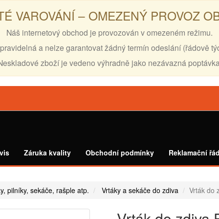
TÉ VAROVÁNÍ – OMEZENÝ PROVOZ 
Náš internetový obchod je provozován v omezeném režimu.
pravidelná a nelze garantovat žádný termín odeslání (řádově tý
Neskladové zboží je vedeno výhradně jako nezávazná poptávka
vis
Záruka kvality
Obchodní podmínky
Reklamační řá
ky, pilníky, sekáče, rašple atp.
Vrtáky a sekáče do zdiva
Vrták do 
Vrták do zdiva