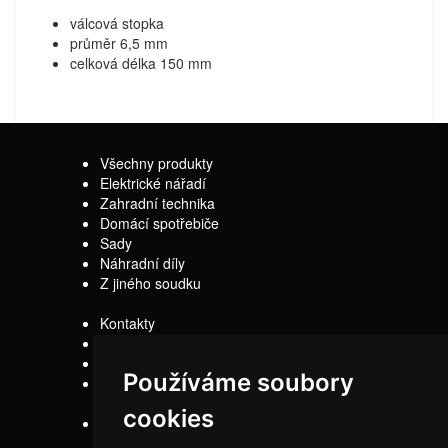
válcová stopka
průměr 6,5 mm
celková délka 150 mm
Všechny produkty
Elektrické nářadí
Zahradní technika
Domácí spotřebiče
Sady
Náhradní díly
Z jiného soudku
Kontakty
Doprava
Servis
Používáme soubory
Obchodní
podmínky
cookies
Reklamační řád