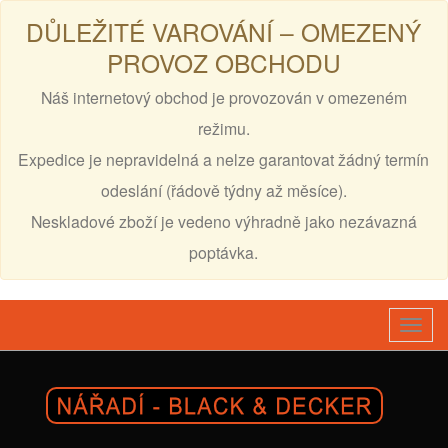
DŮLEŽITÉ VAROVÁNÍ – OMEZENÝ
PROVOZ OBCHODU
Náš internetový obchod je provozován v omezeném
režimu.
Expedice je nepravidelná a nelze garantovat žádný termín
odeslání (řádově týdny až měsíce).
Neskladové zboží je vedeno výhradně jako nezávazná
poptávka.