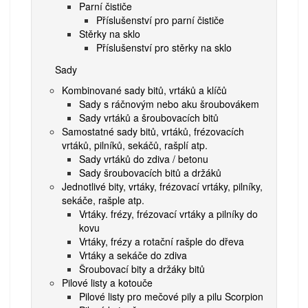
Parní čističe
Příslušenství pro parní čističe
Stěrky na sklo
Příslušenství pro stěrky na sklo
Sady
Kombinované sady bitů, vrtáků a klíčů
Sady s ráčnovým nebo aku šroubovákem
Sady vrtáků a šroubovacích bitů
Samostatné sady bitů, vrtáků, frézovacích
vrtáků, pilníků, sekáčů, rašplí atp.
Sady vrtáků do zdiva / betonu
Sady šroubovacích bitů a držáků
Jednotlivé bity, vrtáky, frézovací vrtáky, pilníky,
sekáče, rašple atp.
Vrtáky. frézy, frézovací vrtáky a pilníky do
kovu
Vrtáky, frézy a rotační rašple do dřeva
Vrtáky a sekáče do zdiva
Šroubovací bity a držáky bitů
Pilové listy a kotouče
Pilové listy pro mečové pily a pilu Scorpion