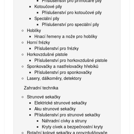
Příslušenství pro přímočaré pily
Kotoučové pily
Příslušenství pro kotoučové pily
Speciální pily
Příslušenství pro speciální pily
Hoblíky
Hnací řemeny a nože pro hoblíky
Horní frézky
Příslušenství pro frézky
Horkovzdušné pistole
Příslušenství pro horkovzdušné pistole
Sponkovačky a nastřelovačky hřebíků
Příslušenství pro sponkovačky
Lasery, dálkoměry, detektory
Zahradní technika
Strunové sekačky
Elektrické strunové sekačky
Aku strunové sekačky
Příslušenství pro strunové sekačky
Náhradní cívky a struny
Kryty cívek a bezpečnostní kryty
Rotační kolové sekačky a provzdušňovače