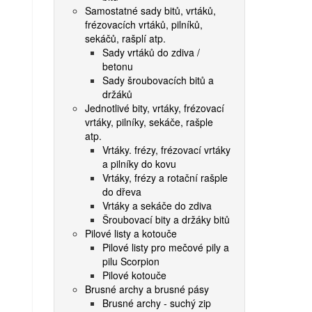
Samostatné sady bitů, vrtáků,
frézovacích vrtáků, pilníků,
sekáčů, rašplí atp.
Sady vrtáků do zdiva /
betonu
Sady šroubovacích bitů a
držáků
Jednotlivé bity, vrtáky, frézovací
vrtáky, pilníky, sekáče, rašple
atp.
Vrtáky. frézy, frézovací vrtáky
a pilníky do kovu
Vrtáky, frézy a rotační rašple
do dřeva
Vrtáky a sekáče do zdiva
Šroubovací bity a držáky bitů
Pilové listy a kotouče
Pilové listy pro mečové pily a
pilu Scorpion
Pilové kotouče
Brusné archy a brusné pásy
Brusné archy - suchý zip