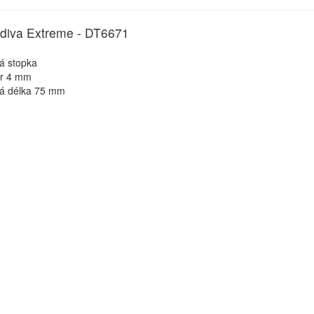
zdiva Extreme - DT6671
á stopka
r 4 mm
vá délka 75 mm