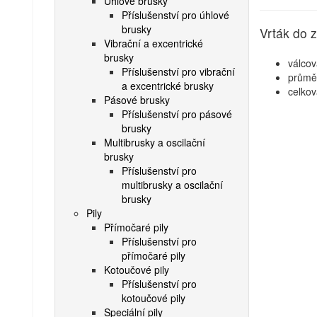
Úhlové brusky
Příslušenství pro úhlové
brusky
Vrták do 
Vibrační a excentrické
brusky
válcov
Příslušenství pro vibrační
průmě
a excentrické brusky
celko
Pásové brusky
Příslušenství pro pásové
brusky
Multibrusky a oscilační
brusky
Příslušenství pro
multibrusky a oscilační
brusky
Pily
Přímočaré pily
Příslušenství pro
přímočaré pily
Kotoučové pily
Příslušenství pro
kotoučové pily
Speciální pily