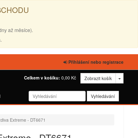
OBCHODU
dny až měsíce).
.
Přihlášení nebo registrace
Celkem v košíku:
0,00 Kč
Zobrazit košík
d
zdiva Extreme - DT6671
 Extreme - DT6671