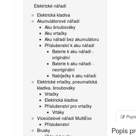
Elektrické nářadí
Elektrická kladiva
Akumulátorové nářadí
Aku šroubováky
Aku vrtačky
Aku nářadí bez akumulátoru
Příslušenství k aku nářadí
Baterie k aku nářadí -
originální
Baterie k aku nářadí -
neoriginální
Nabíječky k aku nářadí
Elektrické vrtačky, pneumatická
kladiva, šroubováky
Vrtačky
Elektrická kladiva
Příslušenství pro vrtačky
Vrtáky
Popis
Víceúčelové nářadí MultiEvo
Příslušenství
Popis p
Brusky