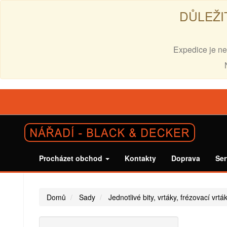
DŮLEŽI
Expedice je ne
Procházet obchod
Kontakty
Doprava
Ser
Domů
Sady
Jednotlivé bity, vrtáky, frézovací vrtá