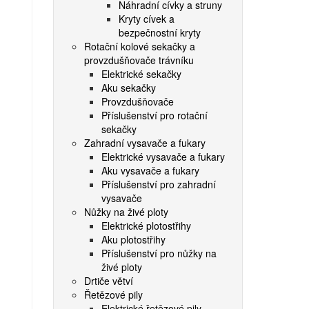
Náhradní cívky a struny
Kryty cívek a
bezpečnostní kryty
Rotační kolové sekačky a
provzdušňovače trávníku
Elektrické sekačky
Aku sekačky
Provzdušňovače
Příslušenství pro rotační
sekačky
Zahradní vysavače a fukary
Elektrické vysavače a fukary
Aku vysavače a fukary
Příslušenství pro zahradní
vysavače
Nůžky na živé ploty
Elektrické plotostřihy
Aku plotostřihy
Příslušenství pro nůžky na
živé ploty
Drtiče větví
Řetězové pily
Elektrické řetězové pily