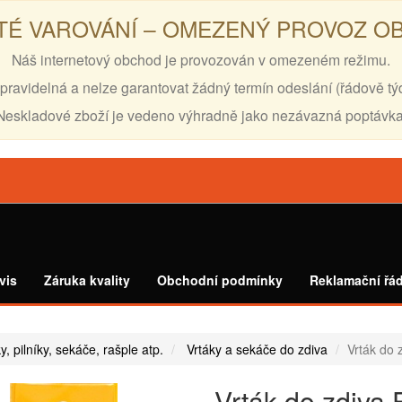
TÉ VAROVÁNÍ – OMEZENÝ PROVOZ 
Náš internetový obchod je provozován v omezeném režimu.
pravidelná a nelze garantovat žádný termín odeslání (řádově tý
Neskladové zboží je vedeno výhradně jako nezávazná poptávka
vis
Záruka kvality
Obchodní podmínky
Reklamační řá
ky, pilníky, sekáče, rašple atp.
Vrtáky a sekáče do zdiva
Vrták do 
Vrták do zdiva