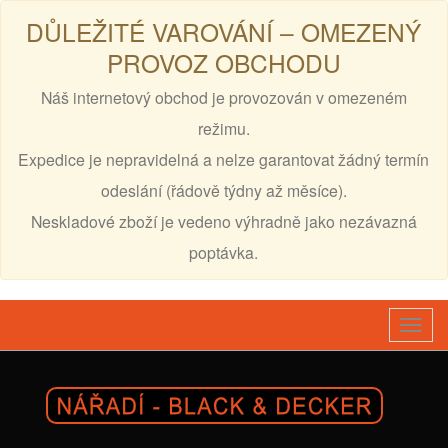
DŮLEŽITÉ VAROVÁNÍ – OMEZENÝ
PROVOZ OBCHODU
Náš internetový obchod je provozován v omezeném
režimu.
Expedice je nepravidelná a nelze garantovat žádný termín
odeslání (řádově týdny až měsíce).
Neskladové zboží je vedeno výhradně jako nezávazná
poptávka.