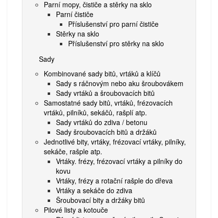
Parní mopy, čističe a stěrky na sklo
Parní čističe
Příslušenství pro parní čističe
Stěrky na sklo
Příslušenství pro stěrky na sklo
Sady
Kombinované sady bitů, vrtáků a klíčů
Sady s ráčnovým nebo aku šroubovákem
Sady vrtáků a šroubovacích bitů
Samostatné sady bitů, vrtáků, frézovacích
vrtáků, pilníků, sekáčů, rašplí atp.
Sady vrtáků do zdiva / betonu
Sady šroubovacích bitů a držáků
Jednotlivé bity, vrtáky, frézovací vrtáky, pilníky,
sekáče, rašple atp.
Vrtáky. frézy, frézovací vrtáky a pilníky do
kovu
Vrtáky, frézy a rotační rašple do dřeva
Vrtáky a sekáče do zdiva
Šroubovací bity a držáky bitů
Pilové listy a kotouče