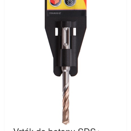
Vrták do betonu SDS+