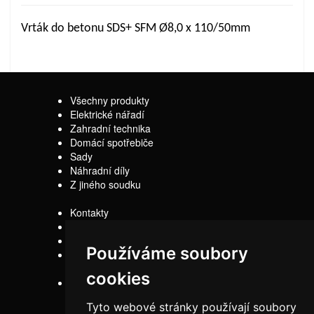
Vrták do betonu SDS+ SFM Ø8,0 x 110/50mm
Všechny produkty
Elektrické nářadí
Zahradní technika
Domácí spotřebiče
Sady
Náhradní díly
Z jiného soudku
Kontakty
Doprava
Servis
Používáme soubory
Obchodní
podmínky
cookies
Reklamační řád
Tyto webové stránky používají soubory