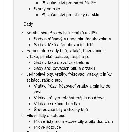
Příslušenství pro parní čističe
Stěrky na sklo
Příslušenství pro stěrky na sklo
Sady
Kombinované sady bitů, vrtáků a klíčů
Sady s ráčnovým nebo aku šroubovákem
Sady vrtáků a šroubovacích bitů
Samostatné sady bitů, vrtáků, frézovacích
vrtáků, pilníků, sekáčů, rašplí atp.
Sady vrtáků do zdiva / betonu
Sady šroubovacích bitů a držáků
Jednotlivé bity, vrtáky, frézovací vrtáky, pilníky,
sekáče, rašple atp.
Vrtáky. frézy, frézovací vrtáky a pilníky do
kovu
Vrtáky, frézy a rotační rašple do dřeva
Vrtáky a sekáče do zdiva
Šroubovací bity a držáky bitů
Pilové listy a kotouče
Pilové listy pro mečové pily a pilu Scorpion
Pilové kotouče