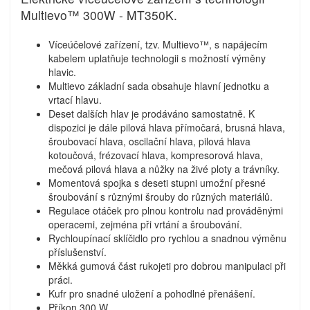
Multievo™ 300W - MT350K.
Víceúčelové zařízení, tzv. Multievo™, s napájecím
kabelem uplatňuje technologii s možností výměny
hlavic.
Multievo základní sada obsahuje hlavní jednotku a
vrtací hlavu.
Deset dalších hlav je prodáváno samostatně. K
dispozici je dále pilová hlava přímočará, brusná hlava,
šroubovací hlava, oscilační hlava, pilová hlava
kotoučová, frézovací hlava, kompresorová hlava,
mečová pilová hlava a nůžky na živé ploty a trávníky.
Momentová spojka s deseti stupni umožní přesné
šroubování s různými šrouby do různých materiálů.
Regulace otáček pro plnou kontrolu nad prováděnými
operacemi, zejména při vrtání a šroubování.
Rychloupínací sklíčidlo pro rychlou a snadnou výměnu
příslušenství.
Měkká gumová část rukojeti pro dobrou manipulaci při
práci.
Kufr pro snadné uložení a pohodlné přenášení.
Příkon 300 W.