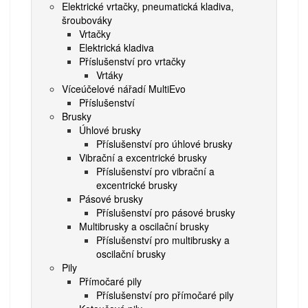
Elektrické vrtačky, pneumatická kladiva,
šroubováky
Vrtačky
Elektrická kladiva
Příslušenství pro vrtačky
Vrtáky
Víceúčelové nářadí MultiEvo
Příslušenství
Brusky
Úhlové brusky
Příslušenství pro úhlové brusky
Vibrační a excentrické brusky
Příslušenství pro vibrační a
excentrické brusky
Pásové brusky
Příslušenství pro pásové brusky
Multibrusky a oscilační brusky
Příslušenství pro multibrusky a
oscilační brusky
Pily
Přímočaré pily
Příslušenství pro přímočaré pily