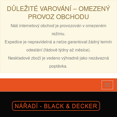
DŮLEŽITÉ VAROVÁNÍ – OMEZENÝ
PROVOZ OBCHODU
Náš internetový obchod je provozován v omezeném
režimu.
Expedice je nepravidelná a nelze garantovat žádný termín
odeslání (řádově týdny až měsíce).
Neskladové zboží je vedeno výhradně jako nezávazná
poptávka.