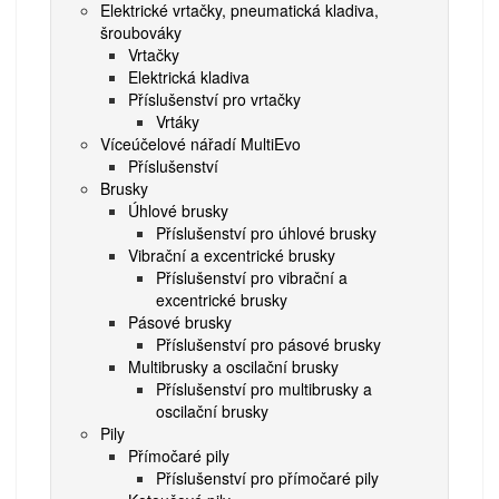
Elektrické vrtačky, pneumatická kladiva,
šroubováky
Vrtačky
Elektrická kladiva
Příslušenství pro vrtačky
Vrtáky
Víceúčelové nářadí MultiEvo
Příslušenství
Brusky
Úhlové brusky
Příslušenství pro úhlové brusky
Vibrační a excentrické brusky
Příslušenství pro vibrační a
excentrické brusky
Pásové brusky
Příslušenství pro pásové brusky
Multibrusky a oscilační brusky
Příslušenství pro multibrusky a
oscilační brusky
Pily
Přímočaré pily
Příslušenství pro přímočaré pily