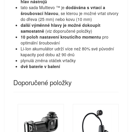
hlav nástrojů
tato sada Multievo ™ je
dodávána s vrtací a
šroubovací hlavou
, se kterou je možné vrtat otvory
do dřeva (25 mm) nebo kovu (10 mm)
další výměnné hlavy je možné dokoupit
samostatně
(viz doporučené položky)
10 poloh nastavení krouticího momentu
pro
optimální šroubování
Li-Ion akumulátor udrží více než 80% své původní
kapacity pod dobu až 90 dnů
plynulá změna otáček vrtačky
dvě baterie v balení
Doporučené položky