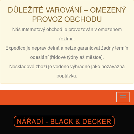
DŮLEŽITÉ VAROVÁNÍ – OMEZENÝ
PROVOZ OBCHODU
Náš internetový obchod je provozován v omezeném
režimu.
Expedice je nepravidelná a nelze garantovat žádný termín
odeslání (řádově týdny až měsíce).
Neskladové zboží je vedeno výhradně jako nezávazná
poptávka.