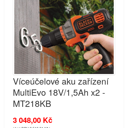
Víceúčelové aku zařízení
MultiEvo 18V/1,5Ah x2 -
MT218KB
3 048,00 Kč