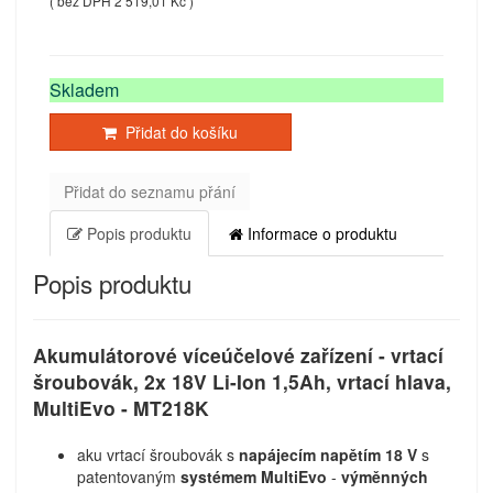
( bez DPH 2 519,01 Kč )
Skladem
Přidat do košíku
Přidat do seznamu přání
Popis produktu
Informace o produktu
Popis produktu
Akumulátorové víceúčelové zařízení - vrtací
šroubovák, 2x 18V Li-Ion 1,5Ah, vrtací hlava,
MultiEvo - MT218K
aku vrtací šroubovák s
napájecím napětím 18 V
s
patentovaným
systémem MultiEvo
-
výměnných