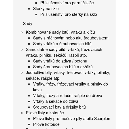
Příslušenství pro parní čističe
Stěrky na sklo
Příslušenství pro stěrky na sklo
Sady
Kombinované sady bitů, vrtáků a klíčů
Sady s ráčnovým nebo aku šroubovákem
Sady vrtáků a šroubovacích bitů
Samostatné sady bitů, vrtáků, frézovacích
vrtáků, pilníků, sekáčů, rašplí atp.
Sady vrtáků do zdiva / betonu
Sady šroubovacích bitů a držáků
Jednotlivé bity, vrtáky, frézovací vrtáky, pilníky,
sekáče, rašple atp.
Vrtáky. frézy, frézovací vrtáky a pilníky do
kovu
Vrtáky, frézy a rotační rašple do dřeva
Vrtáky a sekáče do zdiva
Šroubovací bity a držáky bitů
Pilové listy a kotouče
Pilové listy pro mečové pily a pilu Scorpion
Pilové kotouče