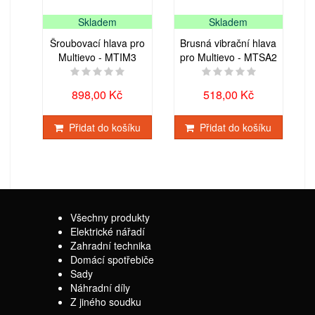
Skladem
Skladem
Šroubovací hlava pro
Brusná vibrační hlava
Multievo - MTIM3
pro Multievo - MTSA2
898,00 Kč
518,00 Kč
Přidat do košíku
Přidat do košíku
Všechny produkty
Elektrické nářadí
Zahradní technika
Domácí spotřebiče
Sady
Náhradní díly
Z jiného soudku