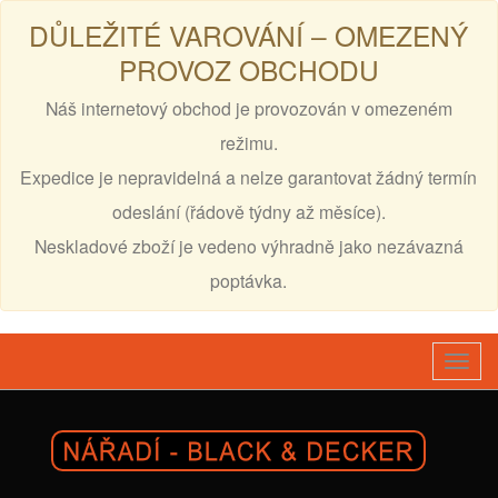
DŮLEŽITÉ VAROVÁNÍ – OMEZENÝ
PROVOZ OBCHODU
Náš internetový obchod je provozován v omezeném
režimu.
Expedice je nepravidelná a nelze garantovat žádný termín
odeslání (řádově týdny až měsíce).
Neskladové zboží je vedeno výhradně jako nezávazná
poptávka.