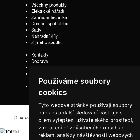
Všechny produkty
Elektrické nářadí
Zahradní technika
Domácí spotřebiče
Sady
Náhradní díly
Z jiného soudku
Kontakty
Doprava
Servis
Obchodní
Používáme soubory
podmínky
Reklamační řád
cookies
Tyto webové stránky používají soubory
cookies a další sledovací nástroje s
© naradi-bd.cz 2016
cílem vylepšení uživatelského prostředí,
zobrazení přizpůsobeného obsahu a
reklam, analýzy návštěvnosti webových