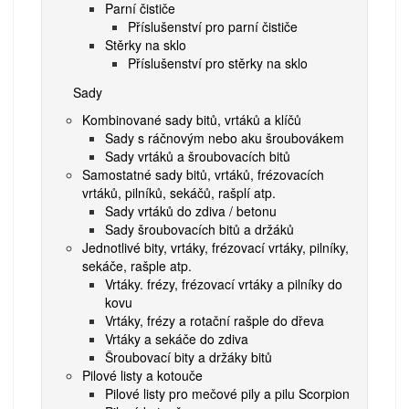
Parní čističe
Příslušenství pro parní čističe
Stěrky na sklo
Příslušenství pro stěrky na sklo
Sady
Kombinované sady bitů, vrtáků a klíčů
Sady s ráčnovým nebo aku šroubovákem
Sady vrtáků a šroubovacích bitů
Samostatné sady bitů, vrtáků, frézovacích
vrtáků, pilníků, sekáčů, rašplí atp.
Sady vrtáků do zdiva / betonu
Sady šroubovacích bitů a držáků
Jednotlivé bity, vrtáky, frézovací vrtáky, pilníky,
sekáče, rašple atp.
Vrtáky. frézy, frézovací vrtáky a pilníky do
kovu
Vrtáky, frézy a rotační rašple do dřeva
Vrtáky a sekáče do zdiva
Šroubovací bity a držáky bitů
Pilové listy a kotouče
Pilové listy pro mečové pily a pilu Scorpion