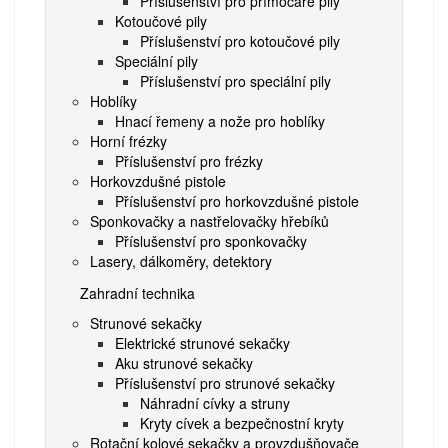
Příslušenství pro přímočaré pily
Kotoučové pily
Příslušenství pro kotoučové pily
Speciální pily
Příslušenství pro speciální pily
Hoblíky
Hnací řemeny a nože pro hoblíky
Horní frézky
Příslušenství pro frézky
Horkovzdušné pistole
Příslušenství pro horkovzdušné pistole
Sponkovačky a nastřelovačky hřebíků
Příslušenství pro sponkovačky
Lasery, dálkoměry, detektory
Zahradní technika
Strunové sekačky
Elektrické strunové sekačky
Aku strunové sekačky
Příslušenství pro strunové sekačky
Náhradní cívky a struny
Kryty cívek a bezpečnostní kryty
Rotační kolové sekačky a provzdušňovače