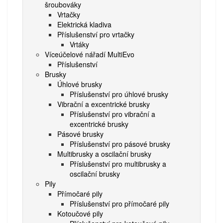
šroubováky
Vrtačky
Elektrická kladiva
Příslušenství pro vrtačky
Vrtáky
Víceúčelové nářadí MultiEvo
Příslušenství
Brusky
Úhlové brusky
Příslušenství pro úhlové brusky
Vibrační a excentrické brusky
Příslušenství pro vibrační a
excentrické brusky
Pásové brusky
Příslušenství pro pásové brusky
Multibrusky a oscilační brusky
Příslušenství pro multibrusky a
oscilační brusky
Pily
Přímočaré pily
Příslušenství pro přímočaré pily
Kotoučové pily