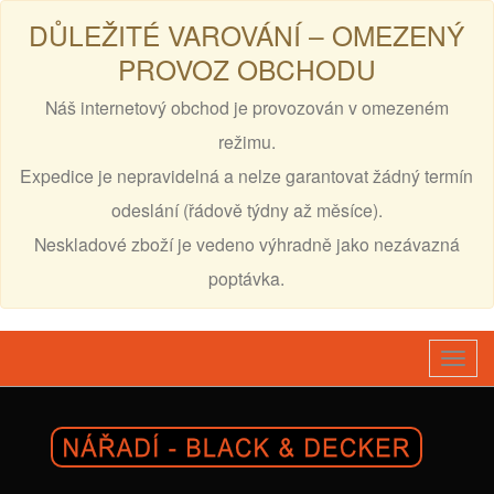
DŮLEŽITÉ VAROVÁNÍ – OMEZENÝ
PROVOZ OBCHODU
Náš internetový obchod je provozován v omezeném
režimu.
Expedice je nepravidelná a nelze garantovat žádný termín
odeslání (řádově týdny až měsíce).
Neskladové zboží je vedeno výhradně jako nezávazná
poptávka.