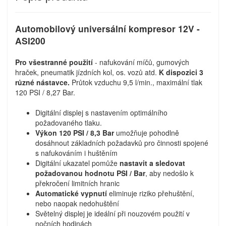
Automobilový universální kompresor 12V -
ASI200
Pro všestranné použití
- nafukování míčů, gumových
hraček, pneumatik jízdních kol, os. vozů atd.
K dispozici 3
různé nástavce.
Průtok vzduchu 9,5 l/min., maximální tlak
120 PSI / 8,27 Bar.
Digitální displej s nastavením optimálního
požadovaného tlaku.
Výkon 120 PSI / 8,3 Bar
umožňuje pohodlně
dosáhnout základních požadavků pro činnosti spojené
s nafukováním i huštěním
Digitální ukazatel pomůže
nastavit a sledovat
požadovanou hodnotu PSI / Bar
, aby nedošlo k
překročení limitních hranic
Automatické vypnutí
eliminuje riziko přehuštění,
nebo naopak nedohuštění
Světelný displej je ideální při nouzovém použití v
nočních hodinách