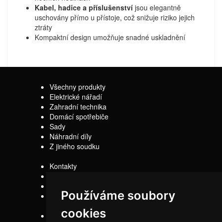
Kabel, hadice a příslušenství
jsou elegantně
uschovány přímo u přístoje, což snižuje riziko jejich
ztráty
Kompaktní design umožňuje snadné uskladnění
Všechny produkty
Elektrické nářadí
Zahradní technika
Domácí spotřebiče
Sady
Náhradní díly
Z jiného soudku
Kontakty
Doprava
Servis
Používáme soubory
Obchodní
podmínky
cookies
Reklamační řád