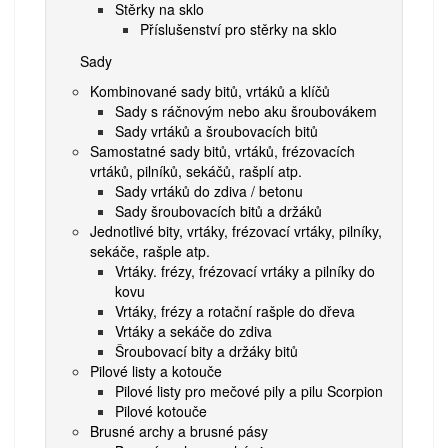
Stěrky na sklo
Příslušenství pro stěrky na sklo
Sady
Kombinované sady bitů, vrtáků a klíčů
Sady s ráčnovým nebo aku šroubovákem
Sady vrtáků a šroubovacích bitů
Samostatné sady bitů, vrtáků, frézovacích
vrtáků, pilníků, sekáčů, rašplí atp.
Sady vrtáků do zdiva / betonu
Sady šroubovacích bitů a držáků
Jednotlivé bity, vrtáky, frézovací vrtáky, pilníky,
sekáče, rašple atp.
Vrtáky. frézy, frézovací vrtáky a pilníky do
kovu
Vrtáky, frézy a rotační rašple do dřeva
Vrtáky a sekáče do zdiva
Šroubovací bity a držáky bitů
Pilové listy a kotouče
Pilové listy pro mečové pily a pilu Scorpion
Pilové kotouče
Brusné archy a brusné pásy