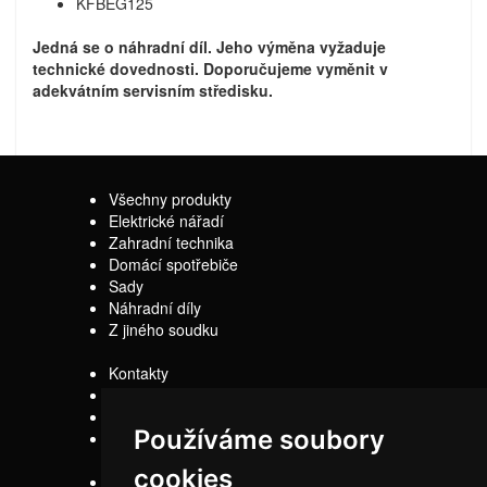
KFBEG125
Jedná se o náhradní díl. Jeho výměna vyžaduje
technické dovednosti. Doporučujeme vyměnit v
adekvátním servisním středisku.
Všechny produkty
Elektrické nářadí
Zahradní technika
Domácí spotřebiče
Sady
Náhradní díly
Z jiného soudku
Kontakty
Doprava
Servis
Používáme soubory
Obchodní
podmínky
cookies
Reklamační řád