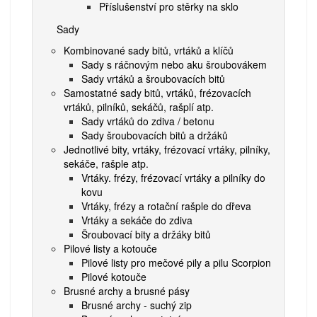
Příslušenství pro stěrky na sklo
Sady
Kombinované sady bitů, vrtáků a klíčů
Sady s ráčnovým nebo aku šroubovákem
Sady vrtáků a šroubovacích bitů
Samostatné sady bitů, vrtáků, frézovacích
vrtáků, pilníků, sekáčů, rašplí atp.
Sady vrtáků do zdiva / betonu
Sady šroubovacích bitů a držáků
Jednotlivé bity, vrtáky, frézovací vrtáky, pilníky,
sekáče, rašple atp.
Vrtáky. frézy, frézovací vrtáky a pilníky do
kovu
Vrtáky, frézy a rotační rašple do dřeva
Vrtáky a sekáče do zdiva
Šroubovací bity a držáky bitů
Pilové listy a kotouče
Pilové listy pro mečové pily a pilu Scorpion
Pilové kotouče
Brusné archy a brusné pásy
Brusné archy - suchý zip