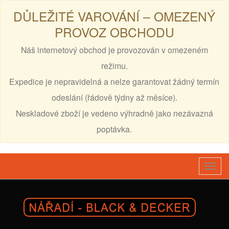
DŮLEŽITÉ VAROVÁNÍ – OMEZENÝ
PROVOZ OBCHODU
Náš internetový obchod je provozován v omezeném
režimu.
Expedice je nepravidelná a nelze garantovat žádný termín
odeslání (řádově týdny až měsíce).
Neskladové zboží je vedeno výhradně jako nezávazná
poptávka.