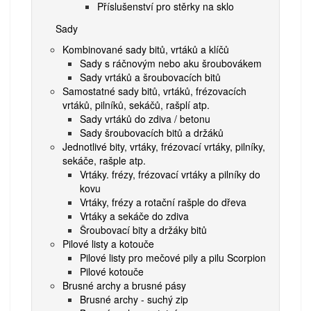
Příslušenství pro stěrky na sklo
Sady
Kombinované sady bitů, vrtáků a klíčů
Sady s ráčnovým nebo aku šroubovákem
Sady vrtáků a šroubovacích bitů
Samostatné sady bitů, vrtáků, frézovacích
vrtáků, pilníků, sekáčů, rašplí atp.
Sady vrtáků do zdiva / betonu
Sady šroubovacích bitů a držáků
Jednotlivé bity, vrtáky, frézovací vrtáky, pilníky,
sekáče, rašple atp.
Vrtáky. frézy, frézovací vrtáky a pilníky do
kovu
Vrtáky, frézy a rotační rašple do dřeva
Vrtáky a sekáče do zdiva
Šroubovací bity a držáky bitů
Pilové listy a kotouče
Pilové listy pro mečové pily a pilu Scorpion
Pilové kotouče
Brusné archy a brusné pásy
Brusné archy - suchý zip