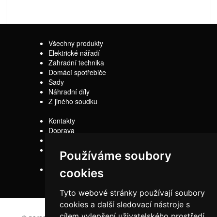
Všechny produkty
Elektrické nářadí
Zahradní technika
Domácí spotřebiče
Sady
Náhradní díly
Z jiného soudku
Kontakty
Doprava
Servis
Obchodní
Používáme soubory
podmínky
Reklamační řád
cookies
Tyto webové stránky používají soubory
cookies a další sledovací nástroje s
cílem vylepšení uživatelského prostředí,