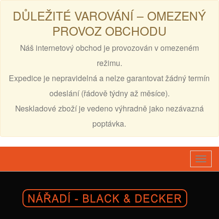
DŮLEŽITÉ VAROVÁNÍ – OMEZENÝ
PROVOZ OBCHODU
Náš internetový obchod je provozován v omezeném
režimu.
Expedice je nepravidelná a nelze garantovat žádný termín
odeslání (řádově týdny až měsíce).
Neskladové zboží je vedeno výhradně jako nezávazná
poptávka.