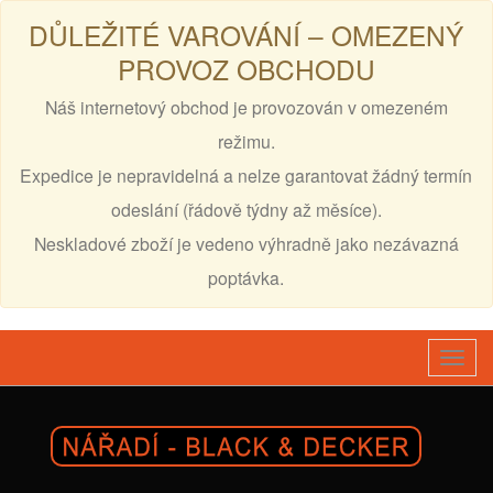
DŮLEŽITÉ VAROVÁNÍ – OMEZENÝ
PROVOZ OBCHODU
Náš internetový obchod je provozován v omezeném
režimu.
Expedice je nepravidelná a nelze garantovat žádný termín
odeslání (řádově týdny až měsíce).
Neskladové zboží je vedeno výhradně jako nezávazná
poptávka.