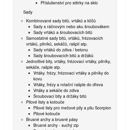
Příslušenství pro stěrky na sklo
Sady
Kombinované sady bitů, vrtáků a klíčů
Sady s ráčnovým nebo aku šroubovákem
Sady vrtáků a šroubovacích bitů
Samostatné sady bitů, vrtáků, frézovacích
vrtáků, pilníků, sekáčů, rašplí atp.
Sady vrtáků do zdiva / betonu
Sady šroubovacích bitů a držáků
Jednotlivé bity, vrtáky, frézovací vrtáky, pilníky,
sekáče, rašple atp.
Vrtáky. frézy, frézovací vrtáky a pilníky do
kovu
Vrtáky, frézy a rotační rašple do dřeva
Vrtáky a sekáče do zdiva
Šroubovací bity a držáky bitů
Pilové listy a kotouče
Pilové listy pro mečové pily a pilu Scorpion
Pilové kotouče
Brusné archy a brusné pásy
Brusné archy - suchý zip